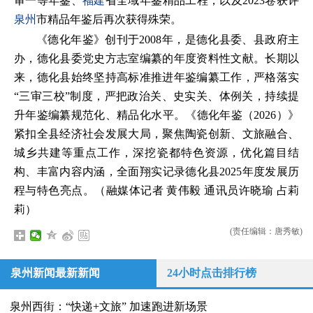
审一等年鉴、
福建
省全域年鉴精品工程，以及2023卷获评
泉州
市精品年鉴后再次获得殊荣。
《德化年鉴》创刊于2008年，是德化县委、县政府主
办，德化县委党史方志室编纂的年度资料性文献。长期以
来，德化县始终坚持高标准推进年鉴编纂工作，严格落实
“三审三校”制度，严把政治关、史实关、体例关，持续提
升年鉴编纂规范化、精品化水平。《德化年鉴（2026）》
紧扣全县经济社会发展大局，聚焦陶瓷创新、文旅融合、
城乡共建等重点工作，深挖瓷都特色资源，优化篇目结
构、丰富内容内涵，全面翔实记录德化县2025年度发展历
程与特色亮点。（融媒体记者 黄伟毅 通讯员许晓瑜 占莉
莉）
(责任编辑：唐秀敏)
泉州新闻最新新闻
24小时点击排行榜
泉州西街：“快递+文旅” 加速跑进新场景