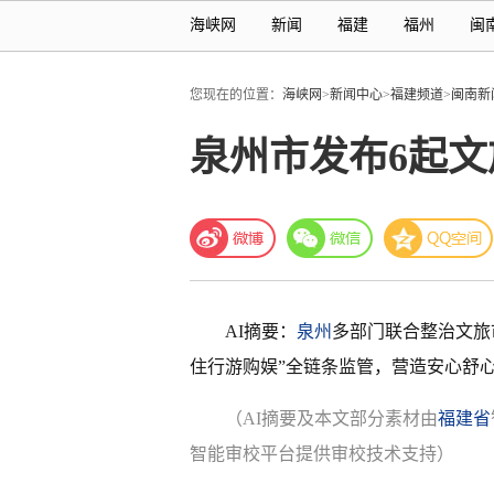
海峡网
新闻
福建
福州
闽
您现在的位置：
海峡网
>
新闻中心
>
福建频道
>
闽南新
泉州市发布6起
AI摘要：
泉州
多部门联合整治文旅
住行游购娱”全链条监管，营造安心舒
（AI摘要及本文部分素材由
福建省
智能审校平台提供审校技术支持）