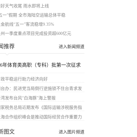
晴好天气收尾 雨水即将上线
“五一”假期 全市海陆空运输总体平稳
金航线“五一”客流稳增9.35%
泉州一季度重点项目完成投资超600亿元
闻推荐
进入新闻频道
026年体育类高职（专科）批第一次征求
财政平稳运行助力经济向好
国台办：民进党当局倒行逆施锁不住台青求发
台湾发布台风“白海豚”海上警报
国家税务总局近期发布《国际运输涉税服务指
上海合作组织峰会是推动国际经贸合作重要力
新图文
进入图片频道