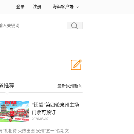
登录
注册
海湃客户端
道推荐
最新泉州新闻
“闽超”第四轮泉州主场
门票可预订
2026-05-07
椅”礼相待 火热出圈 泉州“五一”假期文