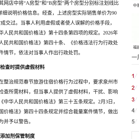
人在其网店中将“A房型”和“B房型”两个房型分别标注划线比
中
，但未详细说明价格信息。经查，上述房型实际销售单价为90
吨
价”成交过。当事人利用虚假或者使人误解的价格手段，
人民共和国价格法》第十四条第四项的规定。2026年
华人民共和国价格法》第四十条、《价格违法行为行政处
福建
件情节，依法对当事人作出行政处罚。
一
国
督检查时提供虚假材料
管局在整治规范春节旅游住宿价格行为过程中，要求泉州市
检查所需材料，但当事人提供了虚假材料，干扰、影响
《中华人民共和国价格法》第三十五条规定。2月3日，
国价格法》第四十四条规定并综合裁量案件情节，做出
为并予以警告。
品添加剂保管制度