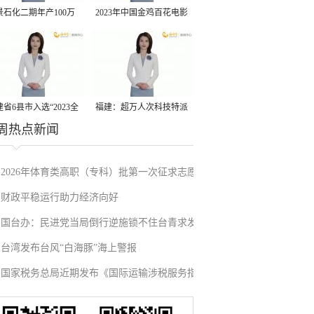
景石化二期年产100万
2023年中国金鸡百花电影
丙烷脱氢项目建成中交
节有福电影巡展31日启动
省6县市入选“2023全
福建：超万人次科技特派
周热点新闻
县域发展潜力百强县”
员一线开展服务
2026年体育类高职（专科）批第一次征求志愿
财政平稳运行助力经济向好
填报
国台办：民进党当局倒行逆施锁不住台青求发
台湾发布台风“白海豚”海上警报
展的心
国家税务总局近期发布《国际运输涉税服务指
引》