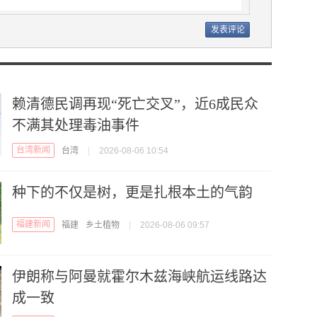
赖清德民调再现“死亡交叉”，近6成民众
不满其处理毒油事件
台湾新闻
台湾
|
2026-08-06 10:54
种下的不仅是树，更是扎根本土的气韵
福建新闻
福建
乡土植物
|
2026-08-06 09:57
伊朗称与阿曼就霍尔木兹海峡航运线路达
成一致