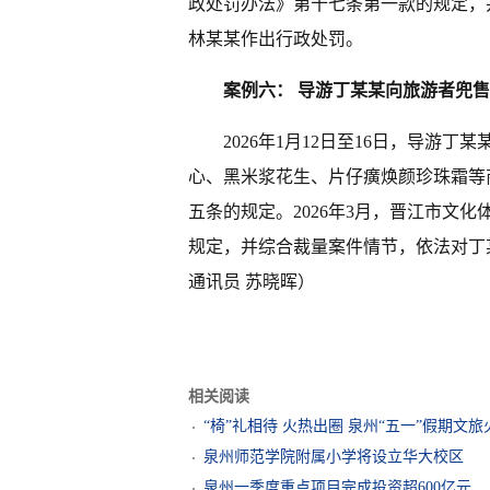
政处罚办法》第十七条第一款的规定，
林某某作出行政处罚。
案例六： 导游丁某某向旅游者兜
2026年1月12日至16日，导游
心、黑米浆花生、片仔癀焕颜珍珠霜等
五条的规定。2026年3月，晋江市文
规定，并综合裁量案件情节，依法对丁
通讯员 苏晓晖）
相关阅读
“椅”礼相待 火热出圈 泉州“五一”假期文旅
泉州师范学院附属小学将设立华大校区
泉州一季度重点项目完成投资超600亿元