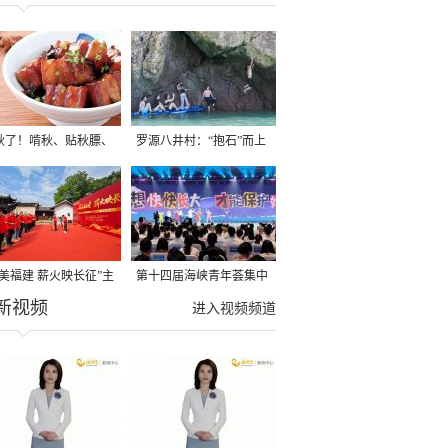
秋了！啃秋、贴秋膘、
罗源八井村：“抱石”而上
秋，福建人这样过才够
→
寻美福建 薪火映长征”主
第十四届海峡青年荟集中
新视频
活动在龙岩长汀启动
阶段活动在福州举行
进入视频频道