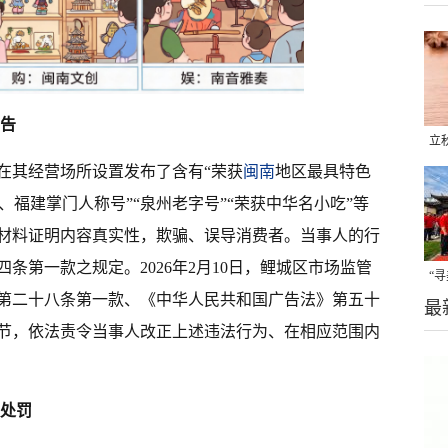
广告
立
在其经营场所设置发布了含有“荣获
闽南
地区最具特色
晒
味
、福建掌门人称号”“泉州老字号”“荣获中华名小吃”等
材料证明内容真实性，欺骗、误导消费者。当事人的行
条第一款之规定。2026年2月10日，鲤城区市场监管
“
第二十八条第一款、《中华人民共和国广告法》第五十
最
题
节，依法责令当事人改正上述违法行为、在相应范围内
被处罚