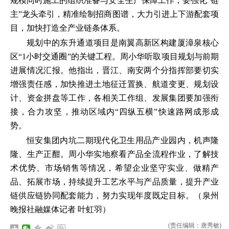
规模同时施工的组织准备与安全生产保障工作；要强化“链
主”龙头牵引，精准绘制招商图谱，大力引进上下游配套项
目，加快打造全产业链条体系。
规划中的东升通道项目是南翼高新区构建厦漳泉核心
区“1小时交通圈”的关键工程。周小华听取项目规划与前期
进展情况汇报。他指出，晋江、南安两个分指挥部要切实
增强责任感，加快推进土地征迁置换、航道变更、规划设
计、资金拼盘等工作，各相关工作组、发展集团要加强衔
接，合力攻坚，推动区域内“四纵五横”快速路网成形成
势。
恒安集团内坑二期现代化卫生用品产业园内，机声隆
隆、生产正酣。周小华实地察看产品全流程作业，了解技
术优势、市场销售等情况，希望企业坚守实业、做精产
品、拓展市场，持续提升工艺水平与产品质量，提升产业
链供应链协同配套能力，努力实现年度既定目标。（泉州
晚报社融媒体记者 叶虹羽）
(责任编辑：唐秀敏)