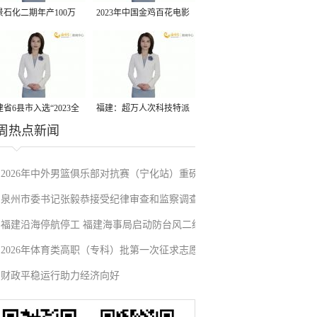
景石化二期年产100万
2023年中国金鸡百花电影
丙烷脱氢项目建成中交
节有福电影巡展31日启动
省6县市入选“2023全
福建：超万人次科技特派
周热点新闻
县域发展潜力百强县”
员一线开展服务
2026年中外男篮俱乐部对抗赛（宁化站）重磅
泉州市委书记张毅恭接受纪律审查和监察调查
来袭！抢票通道即将开启→
福建沿海停航停工 福建海事局启动防台风二级
2026年体育类高职（专科）批第一次征求志愿
应急响应
财政平稳运行助力经济向好
填报