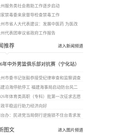
泉州服务类社会救助工作逐步启动
国家禁毒委来泉督导检查禁毒工作
泉州市省人大代表建议：发展中医药 为医改
泉州代表团审议省政府工作报告
闻推荐
进入新闻频道
026年中外男篮俱乐部对抗赛（宁化站）
泉州市委书记张毅恭接受纪律审查和监察调查
福建沿海停航停工 福建海事局启动防台风二
2026年体育类高职（专科）批第一次征求志愿
财政平稳运行助力经济向好
国台办：民进党当局倒行逆施锁不住台青求发
新图文
进入图片频道