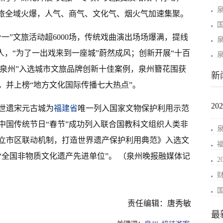
文旅全域火爆，人气、商气、文化气、烟火气加速集聚。
一”文旅活动超6000场，传统戏曲演出场场爆满，提线
人，“为了一出戏来到一座城”蔚然成风；创新开展“十百
丝泉州”入选城市文旅品牌创新十佳案例，泉州簪花围获
新
，并上榜“地方文化国际传播七大热点”。
2
世遗宋元古城为
福建省
唯一列入国家文物保护利用示范
中国传统节日“春节”成功列入联合国教科文组织人类非
立市区联动机制，打造世界遗产保护利用典范》入选文
全国非物质文化遗产先进单位”。 （泉州晚报融媒体记
责任编辑：唐秀敏
最