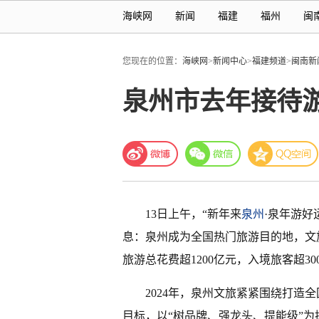
海峡网
新闻
福建
福州
闽
您现在的位置：
海峡网
>
新闻中心
>
福建频道
>
闽南新
泉州市去年接待
13日上午，“新年来
泉州
·泉年游好
息：泉州成为全国热门旅游目的地，文
旅游总花费超1200亿元，入境旅客超30
2024年，泉州文旅紧紧围绕打造
目标，以“树品牌、强龙头、提能级”为