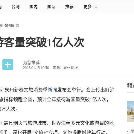
南
台湾
国内
国际
推荐
更多
闻
>
泉州新闻
游客量突破1亿人次
为您推荐
2025-01-15 10:56
来源：泉州晚报
频
运”泉州新春文旅消费季
新闻
发布会举行。会上传出好消
旅指标领跑全省，预计全年接待游客量突破1亿人次，
0万人次。
全国最具烟火气旅游城市、世界海丝多元文化旅游目的地
抓手，深化开展“文旅+”专项、文旅提质增效年行动，