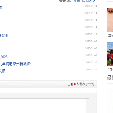
关键词：
泉州
接待游客
2025-01-14
过
2025-01-14
2025-01-14
2025-01-14
2025-01-13
分就业
立
2025-01-03
晒
2025-01-02
味
2025-01-02
025
2024-12-30
续九年捐助泉州特教师生
“
2024-12-30
发展
最
题
已有
0
人发表了评论