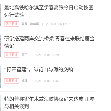
最北高铁哈尔滨至伊春高铁今日启动按图
运行试验
国内新闻
高铁
哈尔滨
|
2026-08-06 16:36
研学搭建两岸交流桥梁 青春往来联结厦金
情谊
台湾新闻
厦门
|
2026-08-06 17:59
“打开福建”，纵览山与海的交响
福建新闻
福建
|
2026-08-07 11:44
特朗普称霍尔木兹海峡协议尚未达成 正参
与相关谈判