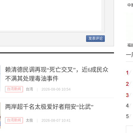
中
吨
福建
一
国
赖清德民调再现“死亡交叉”，近6成民众
不满其处理毒油事件
台湾新闻
台湾
|
2026-08-06 10:54
两岸超千名太极爱好者翔安“比武”
台湾新闻
太极
|
2026-08-07 10:41