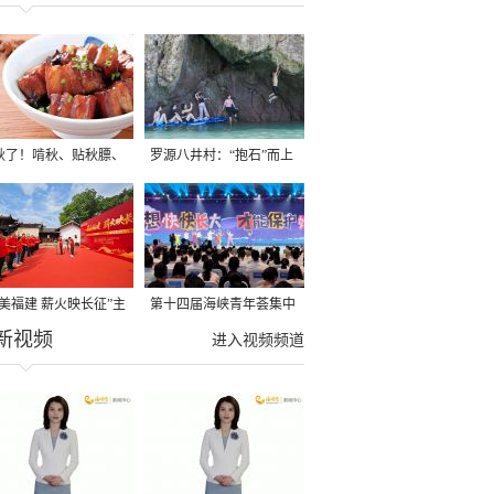
秋了！啃秋、贴秋膘、
罗源八井村：“抱石”而上
秋，福建人这样过才够
→
寻美福建 薪火映长征”主
第十四届海峡青年荟集中
新视频
活动在龙岩长汀启动
阶段活动在福州举行
进入视频频道