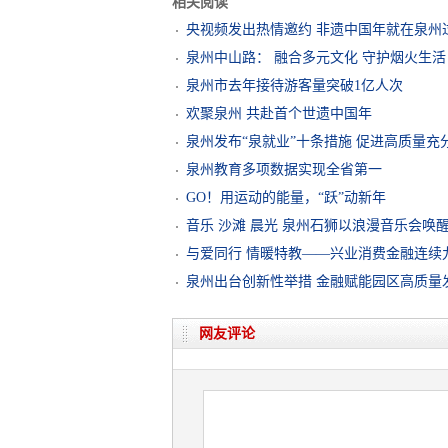
相关阅读
央视频发出热情邀约 非遗中国年就在泉州
泉州中山路： 融合多元文化 守护烟火生活
泉州市去年接待游客量突破1亿人次
欢聚泉州 共赴首个世遗中国年
泉州发布“泉就业”十条措施 促进高质量充
泉州教育多项数据实现全省第一
GO！用运动的能量，“跃”动新年
音乐 沙滩 晨光 泉州石狮以浪漫音乐会唤醒2
​与爱同行 情暖特教——兴业消费金融连
泉州出台创新性举措 金融赋能园区高质量
网友评论