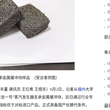
2
新
毒
承金属缓冲块样品 （受访者供图）
丰蔓 通讯员 王忆希 王煜东）6月2日，记者从
福州
大学
华龙一号”蒸汽发生器支承金属缓冲块，近日通过行业专
指标优于对标进口产品，正式具备国产化替代条件。
最