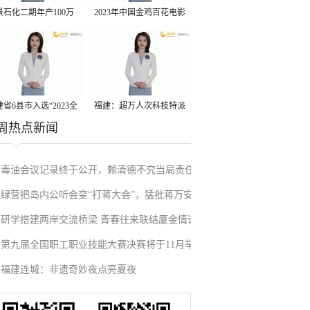
景石化二期年产100万
2023年中国金鸡百花电影
丙烷脱氢项目建成中交
节有福电影巡展31日启动
省6县市入选“2023全
福建：超万人次科技特派
周热点新闻
县域发展潜力百强县”
员一线开展服务
毒油会议记录终于公开，赖清德不究当局责任
绿营把岛内公听会变“打蒋大会”，猛批蒋万安
反甩锅卢秀燕，蓝营点名责任官员要求撤职下
研学搭建两岸交流桥梁 青春往来联结厦金情谊
废除监察机构主张，遭蓝营搬出蔡英文、赖清
台
第九届全国职工职业技能大赛决赛将于11月举
德过往言论打脸
福建连城：非遗奇妙夜点亮夏夜
行