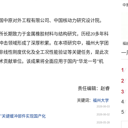
中
吨
国中原对外工程有限公司、中国核动力研究设计院。
所长期致力于金属橡胶材料与结构研究，历经20多年科
冲击领域形成了深厚积累。在本项研究中，福州大学团
福建
非线性刚度优化及全工况性能验证等关键任务，是此次
一
国
术贡献单位。该成果将全面应用于国内“华龙一号”机
责任编辑：赵睿
关键词：
福州大学
2026-06-03
2026-06-02
号”关键缓冲部件实现国产化
2026-05-28