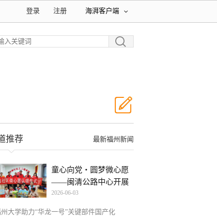
登录
注册
海湃客户端
道推荐
最新福州新闻
童心向党・圆梦微心愿
——闽清公路中心开展
2026-06-03
六
福州大学助力“华龙一号”关键部件国产化