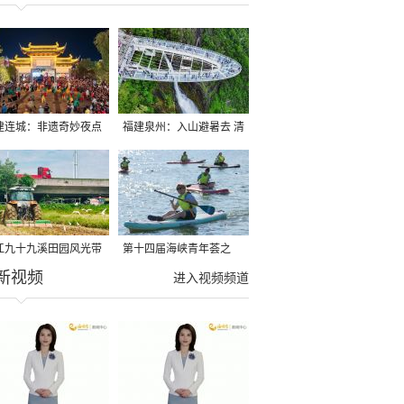
建连城：非遗奇妙夜点
福建泉州：入山避暑去 清
夏夜
凉好惬意
江九十九溪田园风光带
第十四届海峡青年荟之
新视频
亩早稻迎来成熟收割季
2026榕台青年大学生水上
进入视频频道
运动交流营