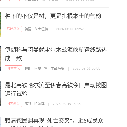
种下的不仅是树，更是扎根本土的气韵
福建新闻
福建
乡土植物
|
2026-08-06 09:57
伊朗称与阿曼就霍尔木兹海峡航运线路达
成一致
国际新闻
伊朗
阿曼
霍尔木兹海峡
|
2026-08-06 09:59
最北高铁哈尔滨至伊春高铁今日启动按图
运行试验
国内新闻
高铁
哈尔滨
|
2026-08-06 16:36
赖清德民调再现“死亡交叉”，近6成民众