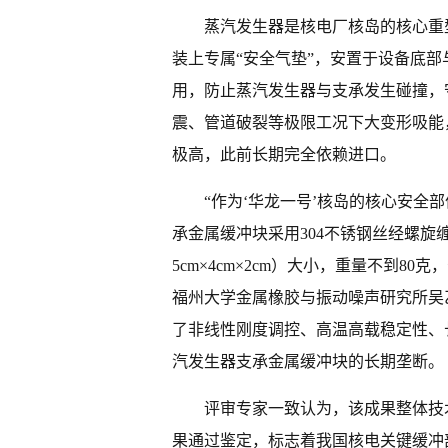
蒸汽发生器是核电厂核岛的核心重
装上专属“安全气垫”，安置于设备底
用，防止蒸汽发生器与支承发生碰撞，
震、管道破裂等极限工况下大变形吸能
极高，此前长期完全依赖进口。
“作为‘华龙一号’核岛的核心安全
承金属缓冲块采用304不锈钢丝经螺旋
5cm×4cm×2cm）大小，重量不到8
福州大学金属橡胶与振动噪声研究所吴
了非线性刚度调控、高温高载稳定性、
汽发生器支承金属缓冲块的长期垄断。
评审专家一致认为，该成果整体技
果通过鉴定，标志着我国核电关键缓冲