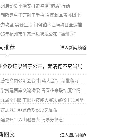
福州启动夏季治安打击整治“榕盾”行动
遇到隐翅虫千万别用手拍 专家称其毒液堪比
全力攻坚 实景呈现 闽侯铂萃江屿项目全速推
025年福州市生态环境状况公布 “福州蓝”
闻推荐
进入新闻频道
油会议记录终于公开，赖清德不究当局
绿营把岛内公听会变“打蒋大会”，猛批蒋万
研学搭建两岸交流桥梁 青春往来联结厦金情
第九届全国职工职业技能大赛决赛将于11月举
福建连城：非遗奇妙夜点亮夏夜
福建泉州：入山避暑去 清凉好惬意
新图文
进入图片频道