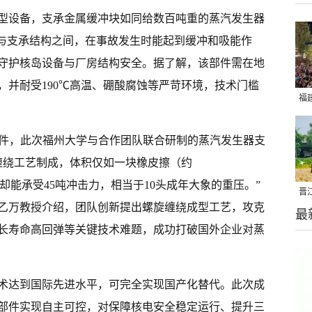
型设备，支承金属缓冲块如同给数百吨重的蒸汽发生器
部与支承结构之间，在事故发生时能起到缓冲和吸能作
守护核岛设备与厂房结构安全。据了解，该部件需在地
，并耐受190℃高温、硼酸腐蚀等严苛环境，技术门槛
福
亮
部件，此次福州大学与合作团队联合研制的蒸汽发生器支
缠绕工艺制成，体积仅如一块橡皮擦（约
0克，却能承受45吨冲击力，相当于10头成年大象的重压。”
晋
乙万教授介绍，团队创新提出螺旋缠绕成型工艺，攻克
最
千
长寿命高回弹等关键技术难题，成功打破国外企业对蒸
术达到国际先进水平，可完全实现国产化替代。此次成
部件实现自主可控，对保障核电安全稳定运行、提升三