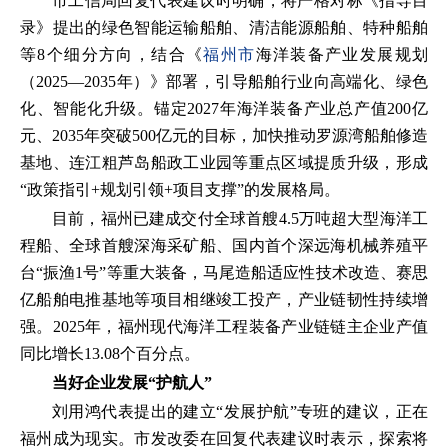
市工信局回复代表建议时明确，将严格对标《指导目
录》提出的绿色智能运输船舶、清洁能源船舶、特种船舶
等8个细分方向，结合《
福州市
海洋装备产业发展规划
（2025—2035年）》部署，引导船舶行业向高端化、绿色
化、智能化升级。锚定2027年海洋装备产业总产值200亿
元、2035年突破500亿元的目标，加快推动罗源湾船舶修造
基地、连江粗芦岛船政工业园等重点区域提质升级，形成
“政策指引+规划引领+项目支撑”的发展格局。
目前，福州已建成交付全球首艘4.5万吨超大型海洋工
程船、全球首艘深海采矿船、国内首个深远海机械养殖平
台“振渔1号”等重大装备，马尾造船适应性技术改造、赛思
亿船舶电推基地等项目相继竣工投产，产业链韧性持续增
强。2025年，福州现代海洋工程装备产业链链主企业产值
同比增长13.08个百分点。
当好企业发展“护航人”
刘用鸿代表提出的建立“发展护航”专班的建议，正在
福州成为现实。市发改委在回复代表建议时表示，探索将