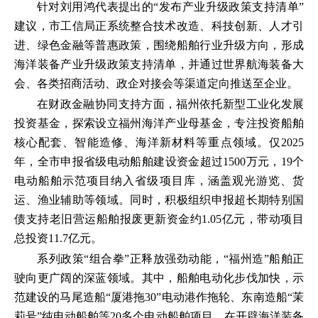
针对刘用鸿代表提出的“发布产业升级政策支持清单”
建议，市工信局正系统整合技术改造、科技创新、人才引
进、绿色金融等普惠政策，围绕船舶行业升级方向，形成
海洋装备产业升级政策支持清单，并通过世界航海装备大
会、各类招商活动、政企对接会等渠道定向推送至企业。
在财政金融协同支持方面，福州依托新型工业化发展
投资基金，探索设立福州海洋产业母基金，专注投资船舶
核心配套、智能造修、海洋新材料等重点领域。仅2025
年，全市申报省级电动船舶建设资金超过1500万元，19个
电动船舶示范项目纳入省级项目库，涵盖观光游览、货
运、渔业辅助等领域。同时，积极组织申报超长期特别国
债支持老旧营运船舶报废更新资金约1.05亿元，带动项目
总投资11.7亿元。
系列政策“组合拳”正释放强劲动能，“福州造”船舶正
驶向更广阔的深蓝领域。其中，船舶电动化步伐加快，示
范建设的马尾造船“厦港拖30”电动港作拖轮、东南造船“茉
莉号”纯电动船舶等20多个电动船舶项目，在开辟海洋装备