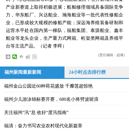
产业新赛道上取得积极进展；船舶修理领域具备国际竞争
力，华东船厂、兴达船业、瀚海船业等一批代表性修船企
业，已形成较大规模的修船产能；深远海养殖装备研制和
运营水平处在国内第一梯队，福船集团、泰源船业、鑫丰
船业等龙头企业，生产重力式网箱、桁架类网箱及养殖平
台等主流产品。（记者 李晖）
(责任编辑：赵睿)
福州新闻最新新闻
24小时点击排行榜
福州金山公园近60种荷花盛放 千瓣莲超惊艳
福州少儿游泳锦标赛开赛，680名小将劈波斩浪
关注福州“汛”息 收好“度汛指南”
福清：奋力书写农业农村现代化新篇章