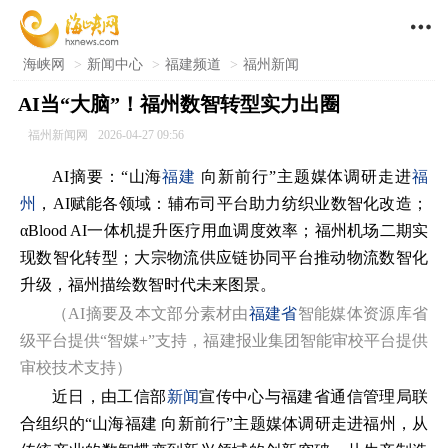

海峡网
>
新闻中心
>
福建频道
>
福州新闻
​AI当“大脑”！福州数智转型实力出圈
福州新闻网
2026-04-27 09:56
AI摘要：“山海
福建
向新前行”主题媒体调研走进
福
州
，AI赋能各领域：辅布司平台助力纺织业数智化改造；
αBlood AI一体机提升医疗用血调度效率；福州机场二期实
现数智化转型；大宗物流供应链协同平台推动物流数智化
升级，福州描绘数智时代未来图景。
（AI摘要及本文部分素材由
福建省
智能媒体资源库省
级平台提供“智媒+”支持，福建报业集团智能审校平台提供
审校技术支持）
近日，由工信部
新闻
宣传中心与福建省通信管理局联
合组织的“山海福建 向新前行”主题媒体调研走进福州，从