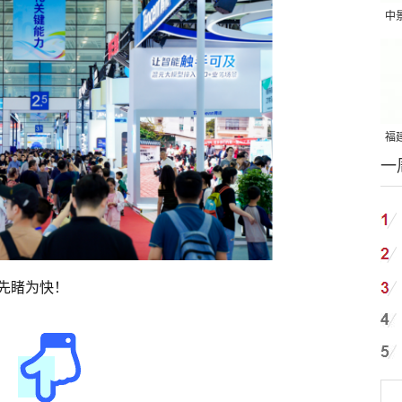
中
吨
福建
一
国
先睹为快！