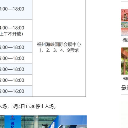
福
出
最
在
入场；5月4日15:30停止入场。