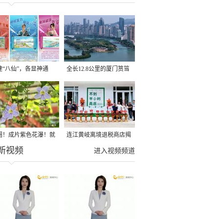
建“八仙”，各显神通
全长12.8公里的厦门筼筜
湖健身步道全线贯通
圈！成片紫色花瀑！就
连江黄岐离境退税商店揭
新视频
光明港公园
牌投用
进入视频频道