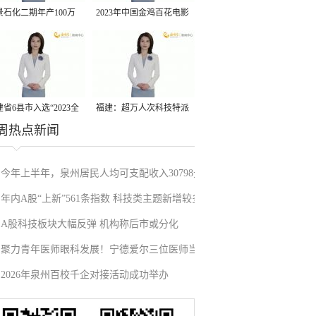
景石化二期年产100万
2023年中国金鸡百花电影
丙烷脱氢项目建成中交
节有福电影巡展31日启动
省6县市入选“2023全
福建：超万人次科技特派
周热点新闻
县域发展潜力百强县”
员一线开展服务
今年上半年，泉州居民人均可支配收入30798元
年内A股“上新”561条指数 科技类主题新增较多
A股科技板块大幅反弹 机构称后市或分化
聚力青年医师眼科发展！宁德爱尔三位医师当
2026年泉州百校千企对接活动成功举办
选市眼科青年学组成员