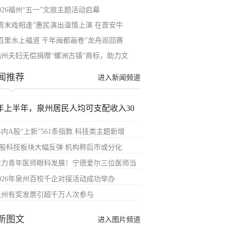
026福州“五一”文旅主题活动启幕
“周末戏相逢”惠民演出温情上演 在晋安牛
“百里水上福道 千年闽都画卷”龙舟巡回赛
福州夫妇无偿捐赠“螺洲古镇”商标，助力文
闻推荐
进入新闻频道
年上半年，泉州居民人均可支配收入30
内A股“上新”561条指数 科技类主题新增
A股科技板块大幅反弹 机构称后市或分化
聚力青年医师眼科发展！宁德爱尔三位医师当
2026年泉州百校千企对接活动成功举办
泉州有奖发票引超千万人次参与
新图文
进入图片频道