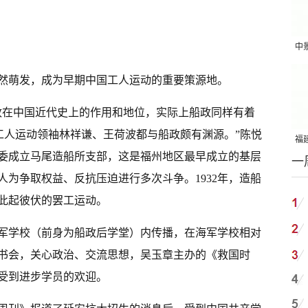
中
吨
然萌发，成为早期中国工人运动的重要策源地。
政在中国近代史上的作用和地位，实际上船政同样有着
工人运动领袖林祥谦、王荷波都与船政颇有渊源。”陈悦
福建
委成立马尾造船所支部，这是福州地区最早成立的基层
一
国
为争取权益、反抗压迫进行多次斗争。1932年，造船
此起彼伏的罢工运动。
军学校（前身为船政后学堂）内传播，在海军学校相对
书会，关心政治、交流思想，吴玉章主办的《救国时
受到进步学员的欢迎。