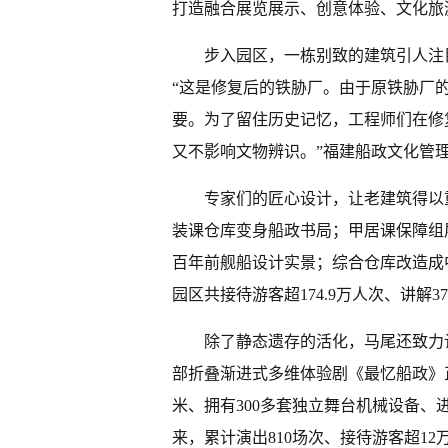
打造融合展览展示、创意体验、文化旅
步入园区，一栋别致的建筑引人注
“这是修复后的铁胁厂。由于原铁胁厂
要。为了留住历史记忆，工程师们在修
又不影响文物辨识。”福建船政文化管
专家们的匠心设计，让老建筑得以
装课仓库变身船政书局；甲居课保障组展
百年前舰船设计实景；综合仓库改造成中
园区共接待游客超174.9万人次、讲解37
除了静态遗存的活化，马尾还致力让船
部折叠渐进式多维体验剧《最忆船政》正
米、拥有300多套独立舞台机械设备、
来，累计演出810场次、接待游客超12