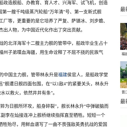
船政造舰船、办教育、育人才、兴海军、试飞机，创造
最
中国第一艘千吨级蒸汽轮船“万年清”号、第一支新式舰
工厂等，更重要的是它培养了严复、萨镇冰、刘步蟾、
杰出人物，为中国近代化作出了突出贡献。
参战的北洋海军十二艘主力舰的管带中，船政毕业生占十
福州子弟喋血海疆，用生命诠释了不屈不挠的民族气
福
亮
战的中国主力舰，管带林永升是
福建
侯官人，是船政学堂
远”舰遭日舰四面包围，在“以1敌4”的紧要关头，林永升
激水以救火，依然井井有条”。
晋
最
千
“猝为日舰所环攻，船身碎裂”，舰长林永升“中弹破脑而
三副李在灿接连冲上舰桥继续指挥直至牺牲。短短一个
，牺牲殆尽，用鲜血谱写了一曲不畏强敌英勇抗战的爱国