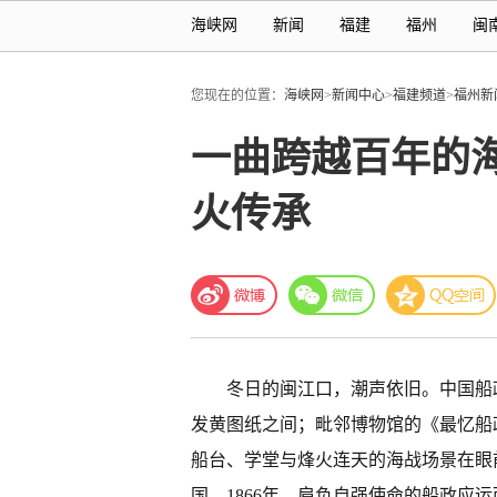
海峡网
新闻
福建
福州
闽
您现在的位置：
海峡网
>
新闻中心
>
福建频道
>
福州新
一曲跨越百年的
火传承
冬日的闽江口，潮声依旧。中国船
发黄图纸之间；毗邻博物馆的《最忆船
船台、学堂与烽火连天的海战场景在眼前
国，1866年，肩负自强使命的船政应