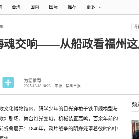
南
台湾
国内
国际
推荐
更多
闻
海魂交响——从船政看福州这
为您推荐
2025-12-18 10:28
来源：福州日报
频
政文化博物馆内，研学少年的目光穿梭于铁甲舰模型与
政》剧场，舞台灯光变幻，机械装置轰鸣，百余年前的
折叠展开：1840年，鸦片战争的阴霾笼罩着彼时的中
运而生。