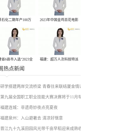
景石化二期年产100万
2023年中国金鸡百花电影
丙烷脱氢项目建成中交
节有福电影巡展31日启动
省6县市入选“2023全
福建：超万人次科技特派
周热点新闻
县域发展潜力百强县”
员一线开展服务
研学搭建两岸交流桥梁 青春往来联结厦金情谊
第九届全国职工职业技能大赛决赛将于11月举
福建连城：非遗奇妙夜点亮夏夜
行
福建泉州：入山避暑去 清凉好惬意
晋江九十九溪田园风光带千亩早稻迎来成熟收