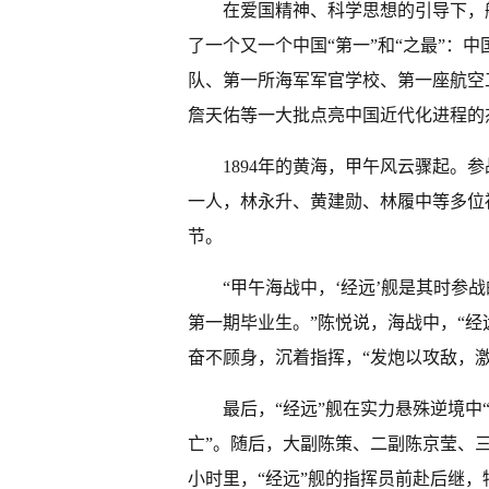
在爱国精神、科学思想的引导下，
了一个又一个中国“第一”和“之最”：
队、第一所海军军官学校、第一座航空
詹天佑等一大批点亮中国近代化进程的
1894年的黄海，甲午风云骤起。
一人，林永升、黄建勋、林履中等多位
节。
“甲午海战中，‘经远’舰是其时参
第一期毕业生。”陈悦说，海战中，“经
奋不顾身，沉着指挥，“发炮以攻敌，
最后，“经远”舰在实力悬殊逆境中
亡”。随后，大副陈策、二副陈京莹、
小时里，“经远”舰的指挥员前赴后继