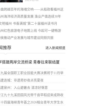
2025-12-18
一曲跨越百年的海魂交响——从船政看福州这
福州海洋经济高质量发展 渔业产值连续30年
“文明福州 书香满城”第二十届福州读书月
福州红色旅游电子地图上线 今起可一键畅游
闽侯推动产业发展与城市建设同频共振
闻推荐
进入新闻频道
学搭建两岸交流桥梁 青春往来联结厦
第九届全国职工职业技能大赛决赛将于11月举
福建连城：非遗奇妙夜点亮夏夜
福建泉州：入山避暑去 清凉好惬意
晋江九十九溪田园风光带千亩早稻迎来成熟收
第十四届海峡青年荟之2026榕台青年大学生水