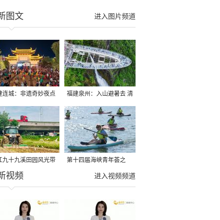
新图文
进入图片频道
建连城：非遗奇妙夜点
福建泉州：入山避暑去 清
夏夜
凉好惬意
江九十九溪田园风光带
第十四届海峡青年荟之
新视频
亩早稻迎来成熟收割季
2026榕台青年大学生水上
进入视频频道
运动交流营