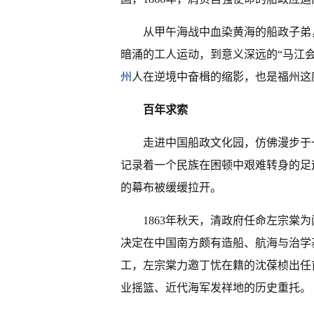
从甲午海战中血染黄海的船政子弟
暗涌的工人运动，到意义深远的“马江
州
人在逆境中奋楫的缩影，也是福州这
百年求索
走进中国船政文化园，仿佛漫步于
记录着一个民族在困顿中艰难转身的足
的幕布被缓缓拉开。
1863年秋天，清政府任命左宗棠
决定在中国南方颇有造船、航海与治学
工，左宗棠力邀丁忧在籍的沈葆桢出任
业摇篮、近代海军发祥地的历史重托。