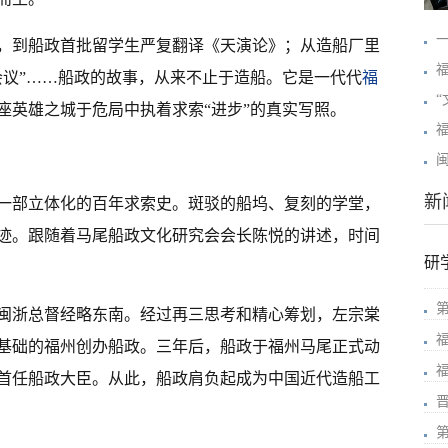
，到船政首批留学生严复翻译《天演论》；从造船厂里
会议”……船政的故事，从来不止于造船。它是一代代
福
座英雄之城于危局中执着求索“进步”的真实写照。
新
一部立体化的百年求索史。斑驳的船坞、复刻的学堂，
迹。跟随着马尾船政文化研究会会长陈悦的讲述，时间
研
为闽浙总督经略东南。经过再三思考和精心筹划，左宗棠
基础的福州创办船政。三年后，船政于福州马尾正式动
首任船政大臣。从此，船政肩负起成为中国近代造船工