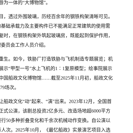
游为一体的“大博物馆”。
目，透过外围玻璃，历经百余年的钢铁构架清晰可见。
的基础承载力及主要构件已不能满足正常建筑的使用需
复时，在钢铁构架外筑起玻璃房，既能起到保护作用，
理委员会工作人员介绍。
重生。如今，铁胁厂打造铁胁与飞机制造专题展览；机
示“甲型一号”水上飞机的1∶1复原模型；绘事院展示
国船政文化博物馆……截至2025年11月初，船政文化
79场次。
政文化“动”起来、“演”出来。2023年12月，全国首
式公演，该剧总投资2亿多元、改造场地超6000平方
进行50多种折叠变化和千余次机械动作变换。自公演以
万人次。2025年10月，《最忆船政》实景演艺项目入选