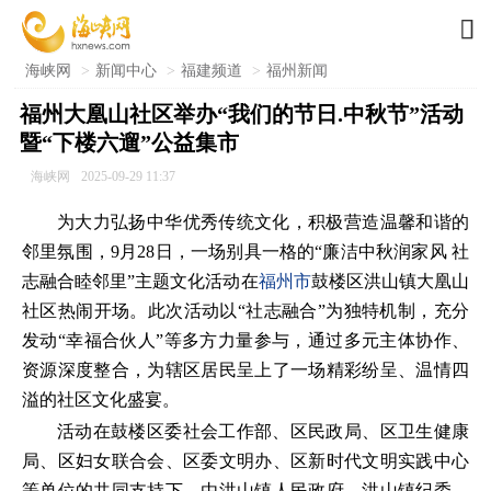

海峡网
>
新闻中心
>
福建频道
>
福州新闻
福州大凰山社区举办“我们的节日.中秋节”活动
暨“下楼六遛”公益集市
海峡网
2025-09-29 11:37
为大力弘扬中华优秀传统文化，积极营造温馨和谐的
邻里氛围，9月28日，一场别具一格的“廉洁中秋润家风 社
志融合睦邻里”主题文化活动在
福州市
鼓楼区洪山镇大凰山
社区热闹开场。此次活动以“社志融合”为独特机制，充分
发动“幸福合伙人”等多方力量参与，通过多元主体协作、
资源深度整合，为辖区居民呈上了一场精彩纷呈、温情四
溢的社区文化盛宴。
活动在鼓楼区委社会工作部、区民政局、区卫生健康
局、区妇女联合会、区委文明办、区新时代文明实践中心
等单位的共同支持下，由洪山镇人民政府、洪山镇纪委、