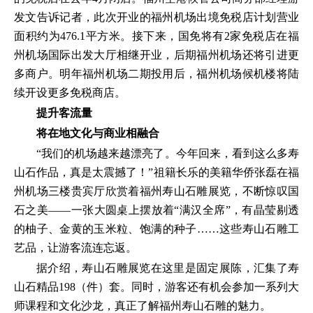
发文告诉记者，此次开业的福州机场出境免税店计划营业
面积约为476.1平方米。接下来，国免将有2家免税店在福
州机场国际出发大厅相继开业，后期福州机场还将引进更
多商户。明年福州机场二期投用后，福州机场候机楼将陆
续开设更多免税商店。
提升客流量
将在地文化与商业相融合
“我们的机场越来越漂亮了。今年回来，看到这么多寿
山石作品，真是太震撼了！”祖籍长乐的美籍华侨张磊在福
州机场三楼贵宾厅欣赏着福州寿山石雕展览，不断惊叹国
石之美——一张大圆桌上摆放着“满汉全席”，有晶莹剔透
的柚子、金黄的玉米粒、饱满的种子……这些寿山石雕工
艺品，让游客流连忘返。
据介绍，寿山石雕展览在这里是固定展陈，汇集了寿
山石精品198（件）套。同时，游客还有机会参加一系列大
师课程和文化沙龙，真正了解福州寿山石雕的魅力。