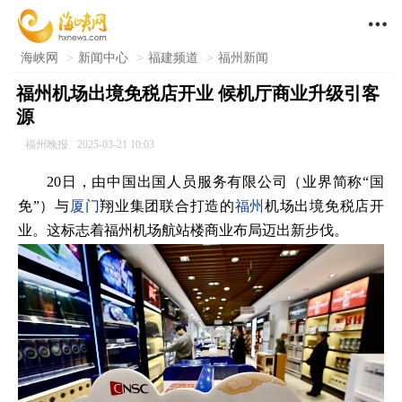

海峡网
>
新闻中心
>
福建频道
>
福州新闻
福州机场出境免税店开业 候机厅商业升级引客
源
福州晚报
2025-03-21 10:03
20日，由中国出国人员服务有限公司（业界简称“国
免”）与
厦门
翔业集团联合打造的
福州
机场出境免税店开
业。这标志着福州机场航站楼商业布局迈出新步伐。