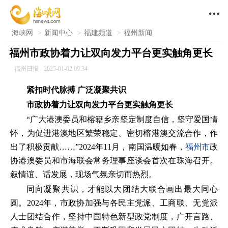

海峡网
>
新闻中心
>
福建频道
>
福州新闻
福州市政协着力让双向发力平台更实触角更长
福州日报
2025-01-02 09:34
紧扣时代脉搏 广泛凝聚共识
市政协着力让双向发力平台更实触角更长
“广大港澳委员和榕籍乡亲坚定制度自信，坚守爱国情
怀，为促进港澳地区繁荣稳定、密切榕港澳交流合作，作
出了积极贡献……”2024年11月，南国温暖如春，
福州市
政
协港澳委员和市海联会常务理事座谈会首次在珠海召开。
叙情谊、话发展，现场气氛亲切而热烈。
同向凝聚共识，才能以大团结大联合画出最大同心
圆。2024年，市政协加强与各民主党派、工商联、无党派
人士团结合作，坚持中国特色新型政党制度，广开言路、