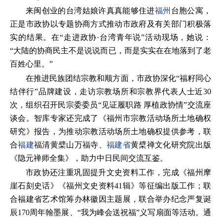
来闽创业的台湾姑娘许真真能够住进
福州
台胞公寓，
正是市政协以专题协商方式推动市政府及有关部门积极落
实的结果。在“走进政协·台湾青年说”活动现场，她说：
“大陆的协商民主不是说说而已，而是实实在在地落到了老
百姓心里。”
在推进民族团结宗教和顺方面，市政协深化“福籽同心
结伴行”品牌建设，走访宗教场所和宗教界代表人士近30
次，组织召开民宗委委员“见证履职路 厚植政协情”交流座
谈会。智库专家还完成了《福州市宗教活动场所土地确权
研究》报告，为推动宗教活动场所土地确权提供参考，联
合
福建
福清黄檗山万福寺、
福建省
黄檗禅文化研究院出版
《隐元禅师全集》，助力中日民间交流互鉴。
市政协还注重巩固提升文史资料工作，完成《福州摩
崖石刻史话》《福州文史资料41辑》等征编出版工作；联
合福建省艺术馆筹办林徽因主题展，联合举办纪念严复诞
辰170周年翰墨展、“我为峰会送祝福”义写扇面等活动。通