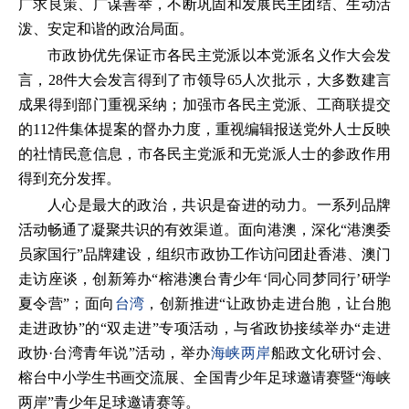
广求良策、广谋善举，不断巩固和发展民主团结、生动活
泼、安定和谐的政治局面。
市政协优先保证市各民主党派以本党派名义作大会发
言，28件大会发言得到了市领导65人次批示，大多数建言
成果得到部门重视采纳；加强市各民主党派、工商联提交
的112件集体提案的督办力度，重视编辑报送党外人士反映
的社情民意信息，市各民主党派和无党派人士的参政作用
得到充分发挥。
人心是最大的政治，共识是奋进的动力。一系列品牌
活动畅通了凝聚共识的有效渠道。面向港澳，深化“港澳委
员家国行”品牌建设，组织市政协工作访问团赴香港、澳门
走访座谈，创新筹办“榕港澳台青少年‘同心同梦同行’研学
夏令营”；面向
台湾
，创新推进“让政协走进台胞，让台胞
走进政协”的“双走进”专项活动，与省政协接续举办“走进
政协·台湾青年说”活动，举办
海峡两岸
船政文化研讨会、
榕台中小学生书画交流展、全国青少年足球邀请赛暨“海峡
两岸”青少年足球邀请赛等。