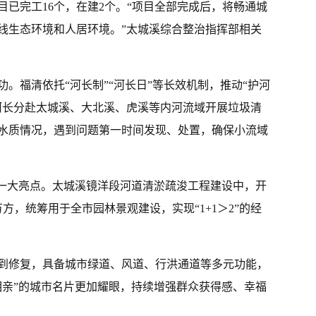
已完工16个，在建2个。“项目全部完成后，将畅通城
线生态环境和人居环境。”太城溪综合整治指挥部相关
。福清依托“河长制”“河长日”等长效机制，推动“护河
河长分赴太城溪、大北溪、虎溪等内河流域开展垃圾清
水质情况，遇到问题第一时间发现、处置，确保小流域
水一大亮点。太城溪镜洋段河道清淤疏浚工程建设中，开
方，统筹用于全市园林景观建设，实现“1+1＞2”的经
到修复，具备城市绿道、风道、行洪通道等多元功能，
相亲”的城市名片更加耀眼，持续增强群众获得感、幸福