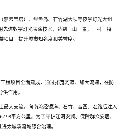
（紫云宝塔）、鲤鱼岛、石竹湖大坝等夜景灯光大组
采用先进数字灯光表演技术，达到一山一景，一村一特
游项目，提升城市知名度和美誉度。
河道工程项目全面建成，通过拓宽河道、加大流速，在防
分洪作用。
江最大支流，向南流经镜洋、石竹、音西、宏路后注入
达62.98平方公里。为了守护江河安澜、保障群众安居，
，推进太城溪流域综合治理。