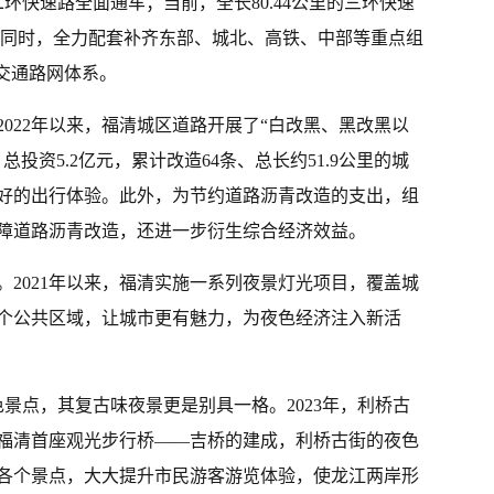
清二环快速路全面通车；当前，全长80.44公里的三环快速
里。同时，全力配套补齐东部、城北、高铁、中部等重点组
交通路网体系。
022年以来，福清城区道路开展了“白改黑、黑改黑以
投资5.2亿元，累计改造64条、总长约51.9公里的城
好的出行体验。此外，为节约道路沥青改造的支出，组
障道路沥青改造，还进一步衍生综合经济效益。
2021年以来，福清实施一系列夜景灯光项目，覆盖城
个公共区域，让城市更有魅力，为夜色经济注入新活
景点，其复古味夜景更是别具一格。2023年，利桥古
着福清首座观光步行桥——吉桥的建成，利桥古街的夜色
各个景点，大大提升市民游客游览体验，使龙江两岸形