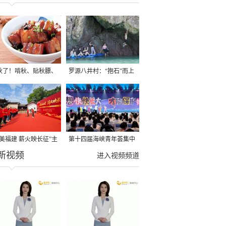
秋了！啃秋、贴秋膘、
罗源八井村：“抱石”而上
秋，福建人这样过才够
→
寻美福建 薪火映长征”主
第十四届海峡青年荟集中
新视频
活动在龙岩长汀启动
阶段活动在福州举行
进入视频频道