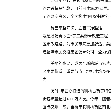
2022年7月，总长约28公里的福
路建设快马加鞭，目前已建56.27公
团路网空白区，全面构建“内畅外联”的
路面平整开阔、立面干净整洁……2
及超薄沥青罩面”等三类沥青改造工程，总
区市政道路，为市民带来更加舒适、美
建福清市属交投集团沥青公司，全力保
美丽的夜景，成为全新的城市名片。
区主要街道、重要节点、地标建筑及多
力。
历时3年匠心打造的利桥古街等特色
街客流量超过1800万人次。今年，随
画卷又添一笔。吉桥串联利桥街区南北