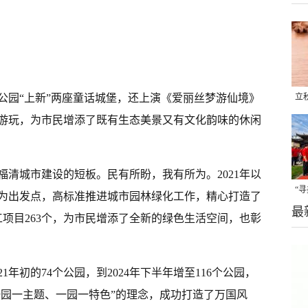
公园“上新”两座童话城堡，还上演《爱丽丝梦游仙境》
立
晒
游玩，为市民增添了既有生态美景又有文化韵味的休闲
味
清城市建设的短板。民有所盼，我有所为。2021年以
“
为出发点，高标准推进城市园林绿化工作，精心打造了
最
题
工项目263个，为市民增添了全新的绿色生活空间，也彰
1年初的74个公园，到2024年下半年增至116个公园，
一园一主题、一园一特色”的理念，成功打造了万国风