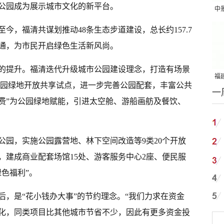
让公园成为展示城市文化的新平台。
中
吨
至今，福清共谋划推动48条生态步道建设，总长约157.7
通，为市民开启绿色生活新风尚。
的提升。福清迭代升级城市公园建设理念，打造有场景
福建
市公园绿地开放共享试点，进一步完善公园配套，丰富公共
一
国
消费”为公园绿地赋能，引进太空舱、游船画舫及餐饮、
公园，实施公园露营地、林下空间改造等9类20个开放
，建成商业配套场馆15处、游客服务中心2座、便民服
绿色福利”。
后，是“花小钱办大事”的节约理念。“我们力求在资金
化，同类项目比其他城市节省不少，因此有更多资金投