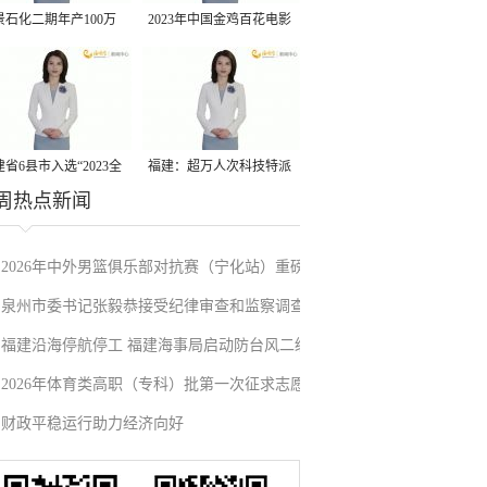
景石化二期年产100万
2023年中国金鸡百花电影
丙烷脱氢项目建成中交
节有福电影巡展31日启动
省6县市入选“2023全
福建：超万人次科技特派
周热点新闻
县域发展潜力百强县”
员一线开展服务
2026年中外男篮俱乐部对抗赛（宁化站）重磅
泉州市委书记张毅恭接受纪律审查和监察调查
来袭！抢票通道即将开启→
福建沿海停航停工 福建海事局启动防台风二级
2026年体育类高职（专科）批第一次征求志愿
应急响应
财政平稳运行助力经济向好
填报