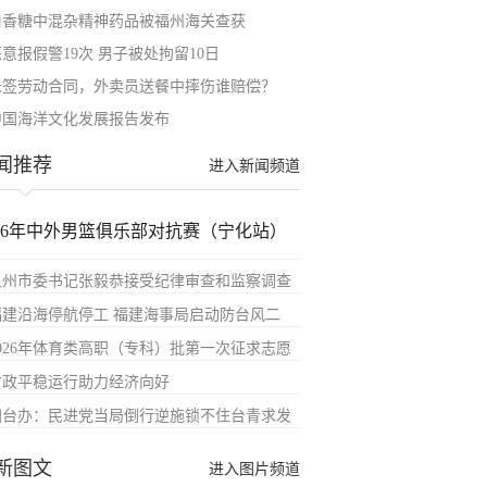
口香糖中混杂精神药品被福州海关查获
意报假警19次 男子被处拘留10日
未签劳动合同，外卖员送餐中摔伤谁赔偿？
中国海洋文化发展报告发布
闻推荐
进入新闻频道
026年中外男篮俱乐部对抗赛（宁化站）
泉州市委书记张毅恭接受纪律审查和监察调查
福建沿海停航停工 福建海事局启动防台风二
2026年体育类高职（专科）批第一次征求志愿
财政平稳运行助力经济向好
国台办：民进党当局倒行逆施锁不住台青求发
新图文
进入图片频道