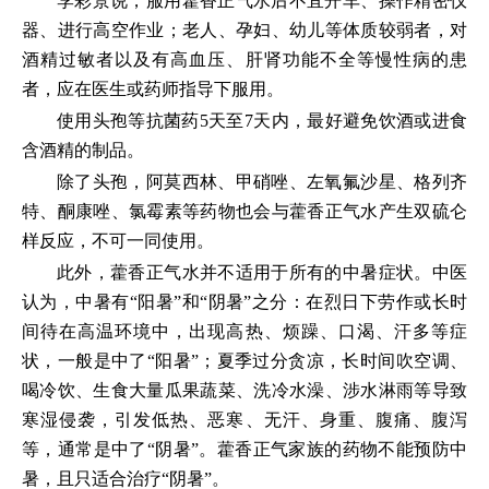
李彩景说，服用藿香正气水后不宜开车、操作精密仪
器、进行高空作业；老人、孕妇、幼儿等体质较弱者，对
酒精过敏者以及有高血压、肝肾功能不全等慢性病的患
者，应在医生或药师指导下服用。
使用头孢等抗菌药5天至7天内，最好避免饮酒或进食
含酒精的制品。
除了头孢，阿莫西林、甲硝唑、左氧氟沙星、格列齐
特、酮康唑、氯霉素等药物也会与藿香正气水产生双硫仑
样反应，不可一同使用。
此外，藿香正气水并不适用于所有的中暑症状。中医
认为，中暑有“阳暑”和“阴暑”之分：在烈日下劳作或长时
间待在高温环境中，出现高热、烦躁、口渴、汗多等症
状，一般是中了“阳暑”；夏季过分贪凉，长时间吹空调、
喝冷饮、生食大量瓜果蔬菜、洗冷水澡、涉水淋雨等导致
寒湿侵袭，引发低热、恶寒、无汗、身重、腹痛、腹泻
等，通常是中了“阴暑”。藿香正气家族的药物不能预防中
暑，且只适合治疗“阴暑”。