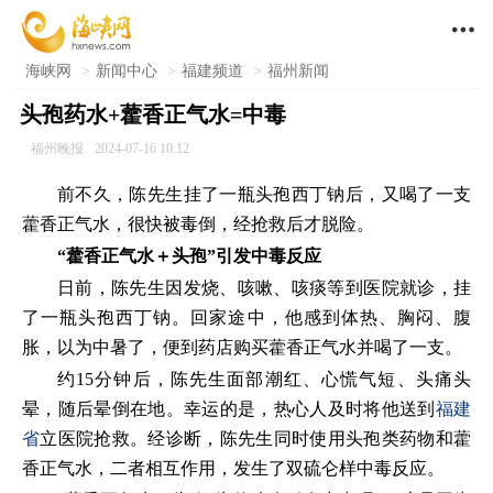

海峡网
>
新闻中心
>
福建频道
>
福州新闻
头孢药水+藿香正气水=中毒
福州晚报
2024-07-16 10:12
前不久，陈先生挂了一瓶头孢西丁钠后，又喝了一支
藿香正气水，很快被毒倒，经抢救后才脱险。
“藿香正气水＋头孢”
引发中毒反应
日前，陈先生因发烧、咳嗽、咳痰等到医院就诊，挂
了一瓶头孢西丁钠。回家途中，他感到体热、胸闷、腹
胀，以为中暑了，便到药店购买藿香正气水并喝了一支。
约15分钟后，陈先生面部潮红、心慌气短、头痛头
晕，随后晕倒在地。幸运的是，热心人及时将他送到
福建
省
立医院抢救。经诊断，陈先生同时使用头孢类药物和藿
香正气水，二者相互作用，发生了双硫仑样中毒反应。