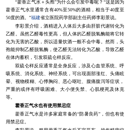
“藿香正气水＋头孢”为什么会引发中毒呢？“这是因为
藿香正气水里通常含有40%至50%的酒精，相当于40度至
50度的酒。”
福建
省立医院药学部副主任药师李彩景说。
李彩景介绍，酒精进入人体后大多由肝脏代谢转化为
乙醛。虽然乙醛毒性更高，但人体的乙醛脱氢酶能将它转
化为无害的乙酸，所以适量饮酒一般不会中毒。然而，头
孢能抑制乙醛脱氢酶，使乙醛无法转化为乙酸，导致乙醛
在体内蓄积，引发双硫仑样反应。
双硫仑样反应通常是全身反应，涉及心血管系统、呼
吸系统、消化系统、神经系统，可出现面部涨红、头痛眩
晕、视物模糊、心悸胸闷、恶心呕吐、腹痛腹泻等症状，
严重的或伴有呼吸困难、大小便失禁、心肌梗死及休克
等。
藿香正气水
也有使用禁忌症
藿香正气水是许多家庭常备的“防暑良药”，但也有使
用禁忌症。