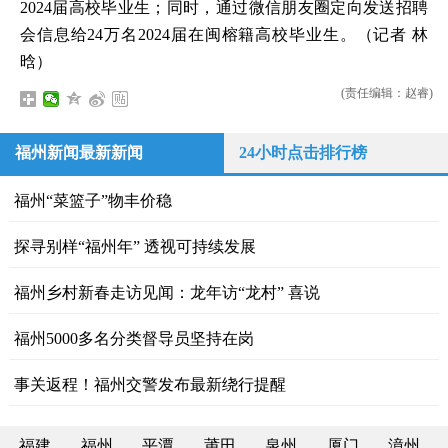
2024届高校毕业生；同时，通过微信朋友圈定向发送招聘
会信息给24万名2024届在闽榕籍高校毕业生。（记者 林
晗）
(责任编辑：赵睿)
福州新闻最新新闻
24小时点击排行榜
福州“菜篮子”物丰价稳
探寻别样“福州年” 透视可持续发展
福州乡村新春走访见闻：龙年访“龙村” 喜说
福州5000多名分类督导员坚持在岗
事关返程！福州交警发布最新绕行提醒
福建
福州
平潭
莆田
泉州
厦门
漳州