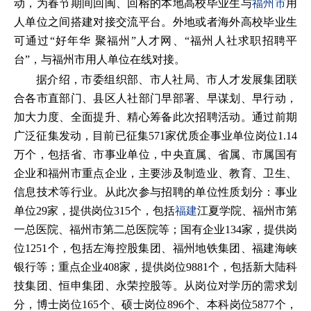
动，为春节期间回闽、回榕的本地高校毕业生与
福州市
用
人单位之间搭建对接交流平台。外地或者海外高校毕业生
可通过“好年华 聚福州”人才网、“福州人社求职招聘平
台”，与福州市用人单位在线对接。
据介绍，市委组织部、市人社局、市人才发展集团联
合各市直部门、县区人社部门早部署、早谋划、早行动，
加大力度、全面提升、精心筹备此次招聘活动。通过前期
广泛征集发动，目前已征集571家优质企事业单位岗位1.14
万个，包括省、市事业单位，中央直属、省属、市属国有
企业和福州市重点企业，主要涉及制造业、教育、卫生、
信息技术等行业。从此次参与招聘的单位性质划分：事业
单位29家，提供岗位315个，包括
福建
江夏学院、福州市第
一总医院、福州市第二总医院等；国有企业134家，提供岗
位1251个，包括左海控股集团、福州地铁集团、福建海峡
银行等；重点企业408家，提供岗位9881个，包括新大陆科
技集团、恒申集团、永荣控股等。从岗位对学历的需求划
分，博士岗位165个、硕士岗位896个、本科岗位5877个，