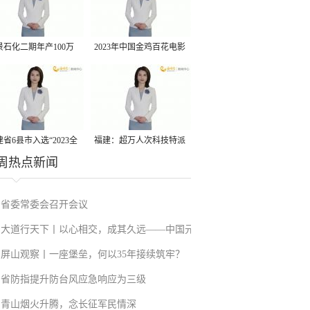
景石化二期年产100万
2023年中国金鸡百花电影
丙烷脱氢项目建成中交
节有福电影巡展31日启动
省6县市入选“2023全
福建：超万人次科技特派
周热点新闻
县域发展潜力百强县”
员一线开展服务
省委常委会召开会议
大道行天下丨以心相交，成其久远——中国元
屏山观察丨一座堡垒，何以35年接续筑牢？
首外交的世界情怀与大国气派
省防指提升防台风应急响应为三级
青山烟火升腾，念长征军民情深