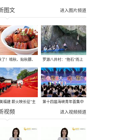
新图文
进入图片频道
秋了！啃秋、贴秋膘、
罗源八井村：“抱石”而上
秋，福建人这样过才够
→
寻美福建 薪火映长征”主
第十四届海峡青年荟集中
新视频
活动在龙岩长汀启动
阶段活动在福州举行
进入视频频道