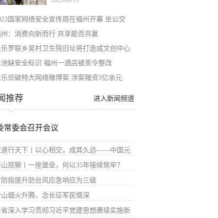
2023-09-13
2023国家网络安全宣传周在福州开幕 坐公交
福州：消费向新而行 共享能否共赢
长乐罗联乡吴村卫生院旧址将打造成文创中心
泳池缺安全标识 福州一酒店被责令整改
长乐侦破特大网络赌博案 涉案赌资3亿余元
闻推荐
进入新闻频道
委常委会召开会议
大道行天下丨以心相交，成其久远——中国元
屏山观察丨一座堡垒，何以35年接续筑牢？
省防指提升防台风应急响应为三级
青山烟火升腾，念长征军民情深
全省深入学习贯彻习近平党建思想赓续实施新