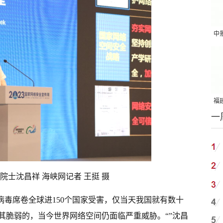
中
吨
福建
一
国
院士沈昌祥 海峡网记者 王挺 摄
ry’勒索病毒席卷全球进150个国家受害，仅当天我国就有数十
其脆弱的，当今世界网络空间仍面临严重威胁。“”沈昌