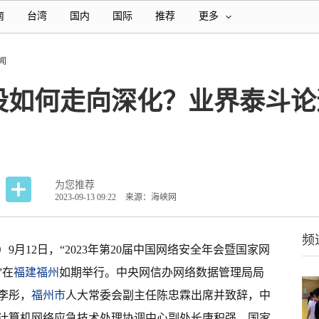
南
台湾
国内
国际
推荐
更多
闻
设如何走向深化？业界泰斗论
为您推荐
2023-09-13 09:22
来源：海峡网
频
图）9月12日，“2023年第20届中国网络安全年会暨国家网
”在
福建
福州
如期举行。中央网信办网络数据管理局局
李彤，
福州市
人大常委会副主任陈忠霖出席并致辞，中
计算机网络应急技术处理协调中心副处长唐积强，国家