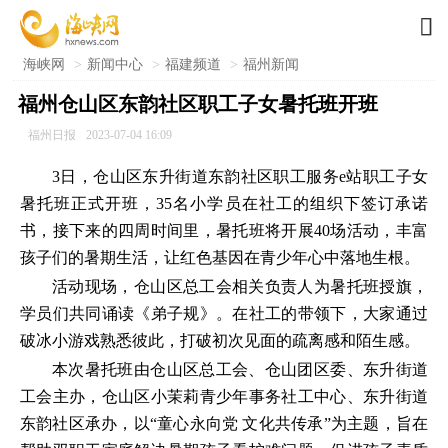

海峡网
>
新闻中心
>
福建频道
>
福州新闻
福州仓山区东韵社区职工子女暑托班开班
福州日报
2023-07-04 16:09
3日，仓山区东升街道东韵社区职工服务e站职工子女
暑托班正式开班，35名小学员在社工的组织下签订承诺
书，接下来的四周时间里，暑托班将开展40场活动，丰富
孩子们的暑期生活，让红色基因在青少年心中落地生根。
活动现场，仓山区总工会相关负责人为暑托班授旗，
学员们共同诵读《弟子规》。在社工的带领下，大家通过
破冰小游戏熟悉彼此，打破初次见面的疏离感和陌生感。
本次暑托班由仓山区总工会、仓山团区委、东升街道
工会主办，仓山区小茉莉青少年事务社工中心、东升街道
东韵社区承办，以“童心永向党 文化共传承”为主题，旨在