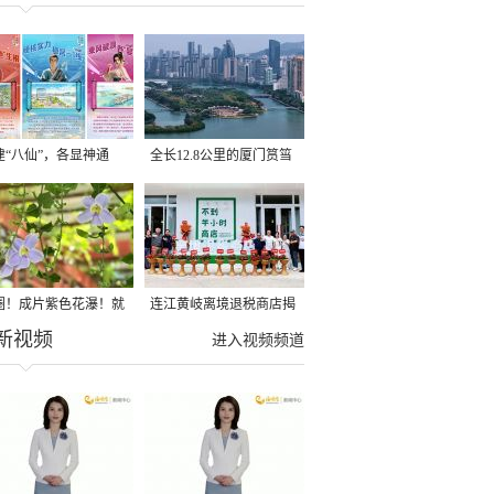
建“八仙”，各显神通
全长12.8公里的厦门筼筜
湖健身步道全线贯通
圈！成片紫色花瀑！就
连江黄岐离境退税商店揭
新视频
光明港公园
牌投用
进入视频频道