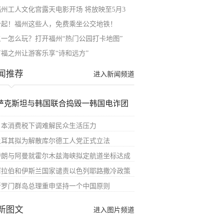
福州工人文化宫露天电影开场 将放映至5月3
今起！福州这些人，免费乘坐公交地铁！
五一怎么玩？打开福州“热门公园打卡地图”
有福之州让游客乐享“诗和远方”
闻推荐
进入新闻频道
萨克斯坦与韩国联合捣毁一韩国电诈团
日本消费税下调难解民众生活压力
土耳其拟为解散库尔德工人党正式立法
伊朗与阿曼就霍尔木兹海峡拟定航道坐标达成
阿拉伯和伊斯兰国家谴责以色列耶路撒冷政策
所罗门群岛总理重申坚持一个中国原则
新图文
进入图片频道