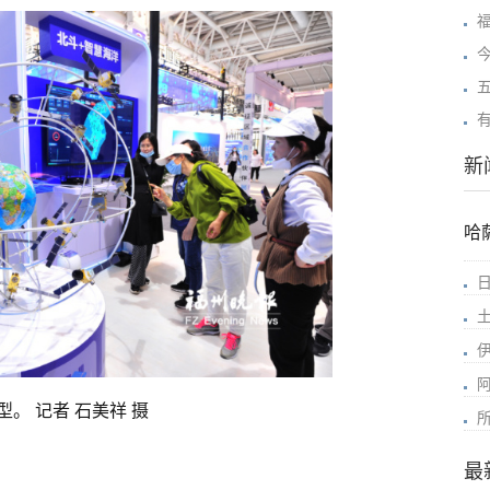
新
哈
。 记者 石美祥 摄
最