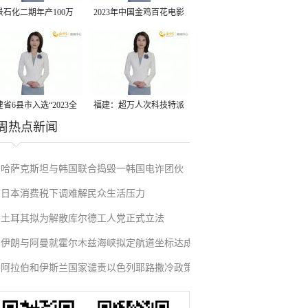
景石化二期年产100万
2023年中国金鸡百花电影
丙烷脱氢项目建成中交
节有福电影巡展31日启动
省6县市入选“2023全
福建：超万人次科技特派
周热点新闻
县域发展潜力百强县”
员一线开展服务
哈萨克斯坦与韩国联合捣毁一韩国电诈团伙
日本消费税下调难解民众生活压力
土耳其拟为解散库尔德工人党正式立法
伊朗与阿曼就霍尔木兹海峡拟定航道坐标达成
阿拉伯和伊斯兰国家谴责以色列耶路撒冷政策
一致