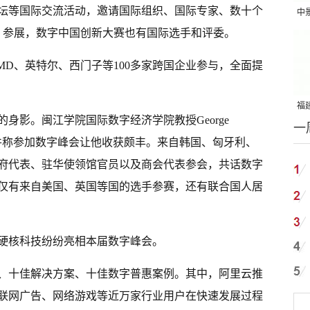
坛等国际交流活动，邀请国际组织、国际专家、数十个
中
会、参展，数字中国创新大赛也有国际选手和评委。
吨
MD、英特尔、西门子等100多家跨国企业参与，全面提
福建
身影。闽江学院国际数字经济学院教授George
一
国
成果，并称参加数字峰会让他收获颇丰。来自韩国、匈牙利、
府代表、驻华使领馆官员以及商会代表参会，共话数字
仅有来自美国、英国等国的选手参赛，还有联合国人居
硬核科技纷纷亮相本届数字峰会。
、十佳解决方案、十佳数字普惠案例。其中，阿里云推
联网广告、网络游戏等近万家行业用户在快速发展过程