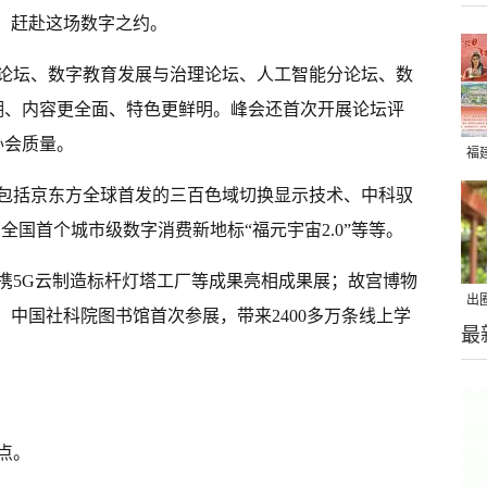
会，赶赴这场数字之约。
论坛、数字教育发展与治理论坛、人工智能分论坛、数
潮、内容更全面、特色更鲜明。峰会还首次开展论坛评
办会质量。
福
包括京东方全球首发的三百色域切换显示技术、中科驭
全国首个城市级数字消费新地标“福元宇宙2.0”等等。
携5G云制造标杆灯塔工厂等成果亮相成果展；故宫博物
出
；中国社科院图书馆首次参展，带来2400多万条线上学
最
在
点。