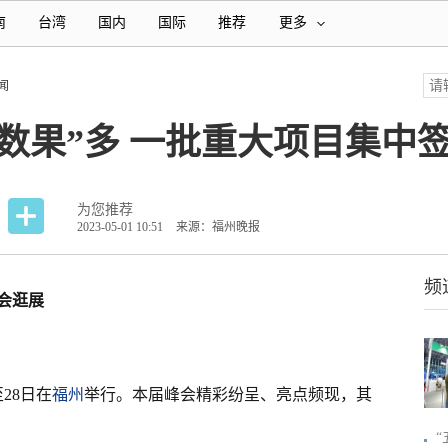
南
台湾
国内
国际
推荐
更多
闻
数果”多 一批重大项目集中
为您推荐
2023-05-01 10:51
来源：福州晚报
频
会逛展
28日在
福州
举行。本届峰会精彩纷呈、亮点频现，其