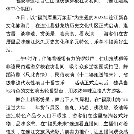
省级非遗项目仁山拉线狮穿梭在坊巷间。（连江融媒
体中心供图）
26日，以“福到厝里万象新”为主题的2023年连江新春
文化旅游月，在连江县魁龙坊历史文化街区正式启动。逛
古厝、谈非遗、赏美景、尝美食、看表演……游客们在古
厝里品味连江悠久历史文化和多元特色，乐享幸福美好生
活。
上午9时许，伴随着铿锵有力的锣鼓声，仁山拉线狮等
非遗民俗巡游穿梭在坊巷间，吸引众多游客围观拍照。舞
蹈诗剧《只此青绿》、民俗表演《十二婆姐送福来》、省
级非遗代表性项目十番古乐……活动正式启动后，独具当
地特色的文艺演出轮番登台，用浓浓年味迎接八方游客。
舞台上精彩纷呈，舞台下人气爆棚。在“福聚山海”非
遗过大年——年货节展区，鱼丸、鸡卷、佛跳墙、茶油等
连江特色产品令人目不暇接，游客们在这里畅淘各式好
物，品味乡愁。在“福见未来”连连看直播间，主播们对着
镜头，在连江文旅风光影片前卖力推介，让直播间观众感