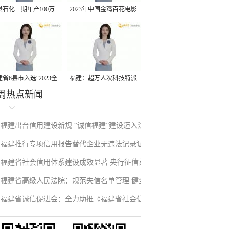
景石化二期年产100万
2023年中国金鸡百花电影
丙烷脱氢项目建成中交
节有福电影巡展31日启动
省6县市入选“2023全
福建：超万人次科技特派
周热点新闻
县域发展潜力百强县”
员一线开展服务
福建出台信用建设新规 “诚信福建”建设迈入法
福建推行专项信用报告替代企业无违法记录证
治化新阶段
福建省社会信用体系建设成效显著 央行征信系
明改革成效显著
福建省高级人民法院：规范失信名单管理 健全
统赋能实体经济
福建省诚信促进会：全力助推《福建省社会信
信用修复机制
用条例》落地见效