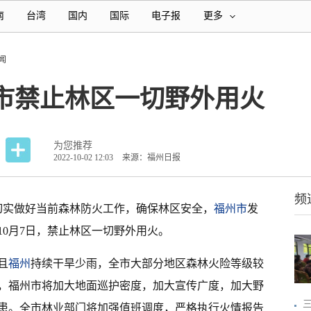
南
台湾
国内
国际
电子报
更多
闻
州市禁止林区一切野外用火
为您推荐
2022-10-02 12:03
来源：福州日报
频
为切实做好当前森林防火工作，确保林区安全，
福州市
发
至10月7日，禁止林区一切野外用火。
且
福州
持续干旱少雨，全市大部分地区森林火险等级较
日，福州市将加大地面巡护密度，加大宣传广度，加大野
患。全市林业部门将加强值班调度，严格执行火情报告