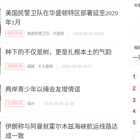
中
美国民警卫队在华盛顿特区部署延至2029
吨
年1月
国际新闻
美国民警卫队
华盛顿
|
2026-08-05 09:53
福建
种下的不仅是树，更是扎根本土的气韵
一
国
福建新闻
福建
乡土植物
|
2026-08-06 09:57
两岸青少年以绳会友增情谊
台湾新闻
福州
|
2026-08-05 11:48
伊朗称与阿曼就霍尔木兹海峡航运线路达
成一致