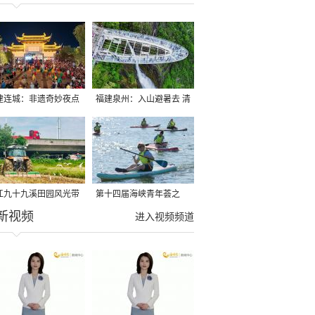
建连城：非遗奇妙夜点
福建泉州：入山避暑去 清
夏夜
凉好惬意
江九十九溪田园风光带
第十四届海峡青年荟之
新视频
亩早稻迎来成熟收割季
2026榕台青年大学生水上
进入视频频道
运动交流营