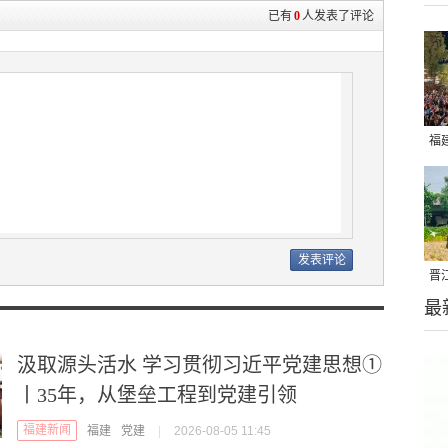
已有
0
人发表了评论
福
亮
晋
最
千
汲取源头活水 学习贯彻习近平党建思想①
丨35年，从堡垒工程到党建引领
福建新闻
福建
党建
|
2026-08-05 11:45