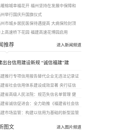
温暖榕城幸福花开 福州坚持在发展中保障和
福州举行国庆升国旗仪式
福州市城乡居民医保待遇提高 大病保险封顶
桥上高速桥下花园 福建高速花博园启用
闻推荐
进入新闻频道
建出台信用建设新规 “诚信福建”建
福建推行专项信用报告替代企业无违法记录证
福建省社会信用体系建设成效显著 央行征信
福建省高级人民法院：规范失信名单管理 健
福建省诚信促进会：全力助推《福建省社会信
福建市场监管：构建以信用为基础的新型监管
新图文
进入图片频道