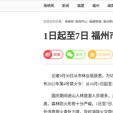
海峡网
新闻
福建
福州
闽
您现在的位置：
海峡网
>
新闻中心
>
福建频道
>
福州新
1日起至7日 福
记者9月30日从市林业局获悉，
布2022年第4号禁火令：从10月1日起
国庆期间进山入林旅游人员增多，
高，森林防火形势十分严峻。1日至7
外违章用火查处力度，及时消除火灾隐