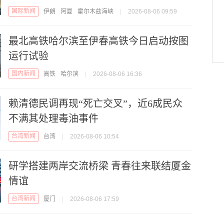
国际新闻
伊朗
阿曼
霍尔木兹海峡
|
2026-08-06 09:59
最北高铁哈尔滨至伊春高铁今日启动按图
运行试验
国内新闻
高铁
哈尔滨
|
2026-08-06 16:36
赖清德民调再现“死亡交叉”，近6成民众
不满其处理毒油事件
台湾新闻
台湾
|
2026-08-06 10:54
研学搭建两岸交流桥梁 青春往来联结厦金
情谊
台湾新闻
厦门
|
2026-08-06 17:59