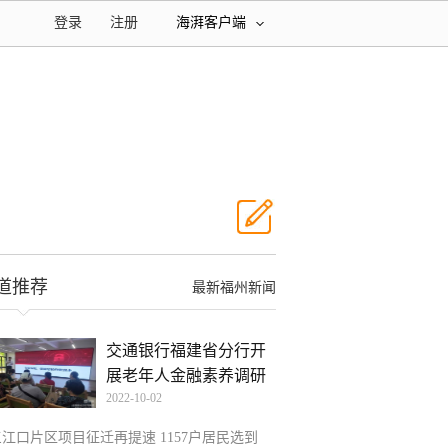
登录
注册
海湃客户端
道推荐
最新福州新闻
交通银行福建省分行开
展老年人金融素养调研
2022-10-02
知
三江口片区项目征迁再提速 1157户居民选到