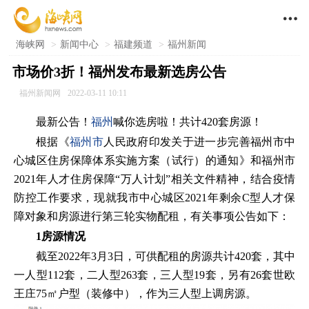

海峡网
>
新闻中心
>
福建频道
>
福州新闻
市场价3折！福州发布最新选房公告
福州新闻网
2022-03-11 10:11
最新公告！
福州
喊你选房啦！共计420套房源！
根据《
福州市
人民政府印发关于进一步完善福州市中
心城区住房保障体系实施方案（试行）的通知》和福州市
2021年人才住房保障“万人计划”相关文件精神，结合疫情
防控工作要求，现就我市中心城区2021年剩余C型人才保
障对象和房源进行第三轮实物配租，有关事项公告如下：
1房源情况
截至2022年3月3日，可供配租的房源共计420套，其中
一人型112套，二人型263套，三人型19套，另有26套世欧
王庄75㎡户型（装修中），作为三人型上调房源。