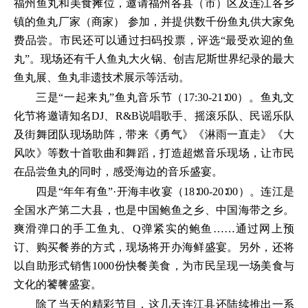
福州鱼丸和美食摊位，邀请福州各县（市）区及连江各乡
镇的鱼丸厂家（商家） 参加，并提供数千份鱼丸供大家免
费品尝。市民还可以通过扫码投票，评选“最受欢迎的鱼
丸”。现场还有千人鱼丸大火锅、创吉尼斯世界纪录的最大
鱼丸展、鱼丸非遗技术展示等活动。
三是“一起来丸”鱼丸音乐节（17:30-21∶00）。鱼丸文
化节将邀请知名DJ、R&B说唱歌手、摇滚乐队、民谣乐队
及街舞团队现场助阵，带来《勇气》《淋雨一直走》《大
风吹》等数十首歌曲和舞蹈，打造超燃音乐现场，让市民
在品尝鱼丸的同时，感受海边的音乐盛宴。
四是“年年有鱼”·开海丰收宴（18∶00-20∶00）。连江是
全国水产第二大县，也是中国鲍鱼之乡、中国海带之乡。
爽滑弹口的手工鱼丸、Q弹紧实的鲍鱼……通过网上预
订、购买餐券的方式，现场将开办海鲜盛宴。另外，还将
以自助形式销售1000份快餐美食，为市民呈现一场美食与
文化的饕餮盛宴。
除了当天的精彩节目，这几天连江县还陆续推出一系