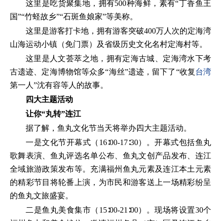
这里是吃货聚集地，拥有500种海鲜，素有“丁香鱼王
国”“竹蛏故乡”“石斑鱼娘家”等美称。
这里是游客打卡地，拥有游客突破400万人次的定海湾
山海运动小镇（免门票）及省级历史文化名村定海村等。
这里是人文荟萃之地，拥有定海古城、定海湾水下考
古遗迹、定海博物馆等众多“海丝”遗迹，留下了“收复
台湾
第一人”沈有容等人的故事。
四大主题活动
让你“丸转”连江
据了解，鱼丸文化节当天将举办四大主题活动。
一是文化节开幕式（16∶00-17∶30）。开幕式包括鱼丸
歌舞表演、鱼丸评选名单公布、鱼丸文创产品发布、连江
全域旅游政策发布等。充满福州鱼丸元素及连江本土元素
的精彩节目将轮番上演，为市民和游客送上一场精彩纷呈
的鱼丸文旅盛宴。
二是鱼丸美食集市（15∶00-21∶00）。现场将设置30个