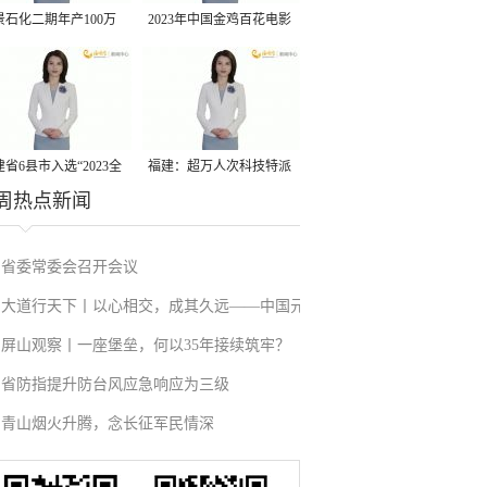
景石化二期年产100万
2023年中国金鸡百花电影
丙烷脱氢项目建成中交
节有福电影巡展31日启动
省6县市入选“2023全
福建：超万人次科技特派
周热点新闻
县域发展潜力百强县”
员一线开展服务
省委常委会召开会议
大道行天下丨以心相交，成其久远——中国元
屏山观察丨一座堡垒，何以35年接续筑牢？
首外交的世界情怀与大国气派
省防指提升防台风应急响应为三级
青山烟火升腾，念长征军民情深