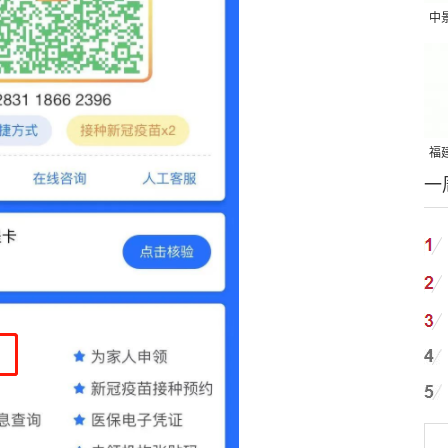
中
吨
福建
一
国