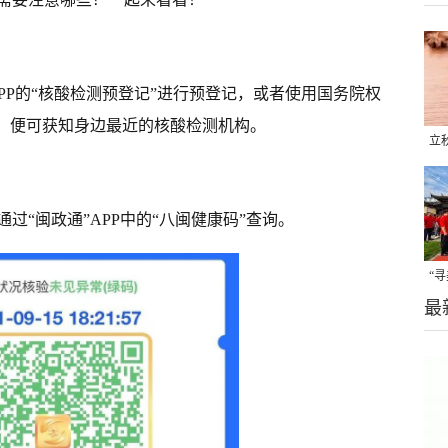
APP的“核酸检测预登记”进行预登记，或者使用国务院权
序，便可获知身边最近的核酸检测机构。
立
晒
味
过“闽政通”APP中的“八闽健康码”查询。
“
最
题