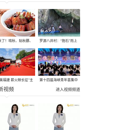
秋了！啃秋、贴秋膘、
罗源八井村：“抱石”而上
秋，福建人这样过才够
→
寻美福建 薪火映长征”主
第十四届海峡青年荟集中
新视频
活动在龙岩长汀启动
阶段活动在福州举行
进入视频频道