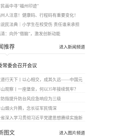
市民画中寻“福州印迹”
福州人注意！健康码、行程码有重要变化！
话说民法典｜小学生在校受伤 责任谁来承担
清：​​向外“借脑”，激发创新动能
闻推荐
进入新闻频道
委常委会召开会议
大道行天下丨以心相交，成其久远——中国元
屏山观察丨一座堡垒，何以35年接续筑牢？
省防指提升防台风应急响应为三级
青山烟火升腾，念长征军民情深
全省深入学习贯彻习近平党建思想赓续实施新
新图文
进入图片频道