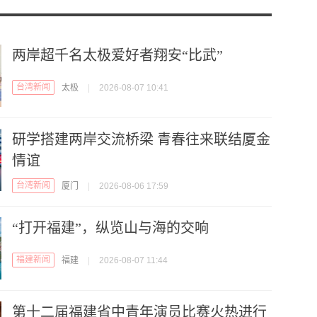
两岸超千名太极爱好者翔安“比武”
台湾新闻
太极
|
2026-08-07 10:41
研学搭建两岸交流桥梁 青春往来联结厦金
情谊
台湾新闻
厦门
|
2026-08-06 17:59
“打开福建”，纵览山与海的交响
福建新闻
福建
|
2026-08-07 11:44
第十二届福建省中青年演员比赛火热进行