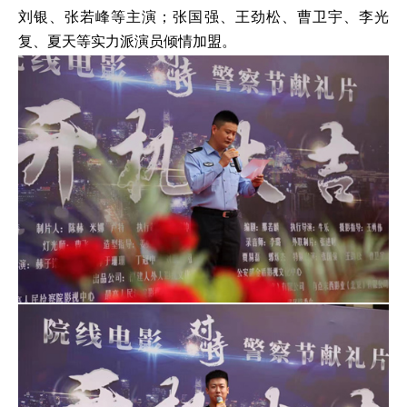
刘银、张若峰等主演；张国强、王劲松、曹卫宇、李光
复、夏天等实力派演员倾情加盟。