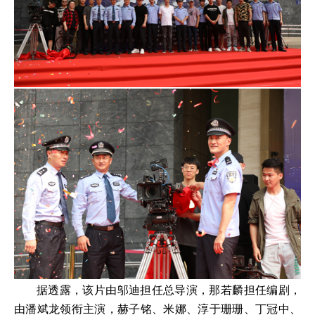
据透露，该片由邬迪担任总导演，那若麟担任编剧，
由潘斌龙领衔主演，赫子铭、米娜、淳于珊珊、丁冠中、