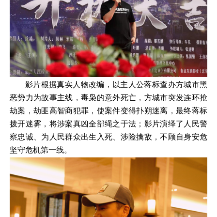
影片根据真实人物改编，以主人公蒋标查办方城市黑
恶势力为故事主线，毒枭的意外死亡，方城市突发连环抢
劫案，劫匪高智商犯罪，使案件变得扑朔迷离，最终蒋标
拨开迷雾，将涉案真凶全部绳之于法；影片演绎了人民警
察忠诚、为人民群众出生入死、涉险擒敌，不顾自身安危
坚守危机第一线。