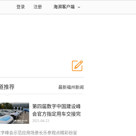
登录
注册
海湃客户端
道推荐
最新福州新闻
第四届数字中国建设峰
会官方指定用车交接完
2021-04-23
毕
数字峰会示范应用场景长乐参观点精彩纷呈