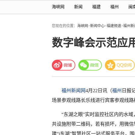
海峡网
新闻
福建
福州
闽
您现在的位置：
海峡网
>
新闻中心
>
福建频道
>
福州新
数字峰会示范应
福州新闻网
4月22日讯（
福州
日报
场景参观线路长乐线进行宾客参观线路
“东湖之眼”实时监控社区内的水
共设施附带二维码，若有损坏，用微信
建“i东湖”智慧社区一站式服务平台，