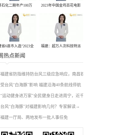
景石化二期年产100万
2023年中国金鸡百花电影
丙烷脱氢项目建成中交
节有福电影巡展31日启动
省6县市入选“2023全
福建：超万人次科技特派
周热点新闻
县域发展潜力百强县”
员一线开展服务
福建省防指维持防台风三级应急响应，南昌铁
受台风“白海豚”影响 福建沿海40条航线停航
路停运部分旅客列车→
“运动健身进万家”全民健身日走进周宁，近千
台风“白海豚”对福建影响几何？专家解读→
人徒步云端
福建一厅局、两地发布一批人事任免