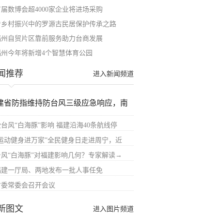
首届数博会超4000家企业将进场采购
看乡村振兴中的罗源古民居保护传承之路
福州自贸片区靠前服务助力台商发展
福州今年将新增4个智慧体育公园
闻推荐
进入新闻频道
建省防指维持防台风三级应急响应，南
受台风“白海豚”影响 福建沿海40条航线停
“运动健身进万家”全民健身日走进周宁，近
台风“白海豚”对福建影响几何？专家解读→
福建一厅局、两地发布一批人事任免
省委常委会召开会议
新图文
进入图片频道