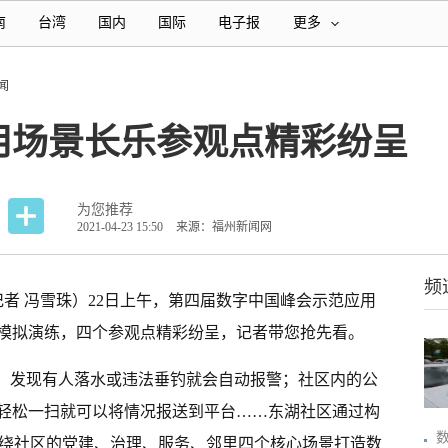
南
台湾
国内
国际
电子报
更多
闻
用场景长乐参观点精彩纷呈
为您推荐
2021-04-23 15:50
来源：福州新闻网
频
记者 冯雪珠）22日上午，第四届数字中国峰会示范应用
模拟演练，四个参观点精彩纷呈，记者带您抢先看。
域，发现有人落水或违法垂钓就会自动报警；社区内的公
轻松一扫就可以将情况报送到平台……东湖社区通过构
围绕社区的党建、治理、服务、邻里四个核心场景打造数