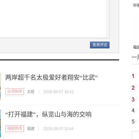
中
吨
福建
一
国
两岸超千名太极爱好者翔安“比武”
台湾新闻
太极
|
2026-08-07 10:41
“打开福建”，纵览山与海的交响
福建新闻
福建
|
2026-08-07 11:44