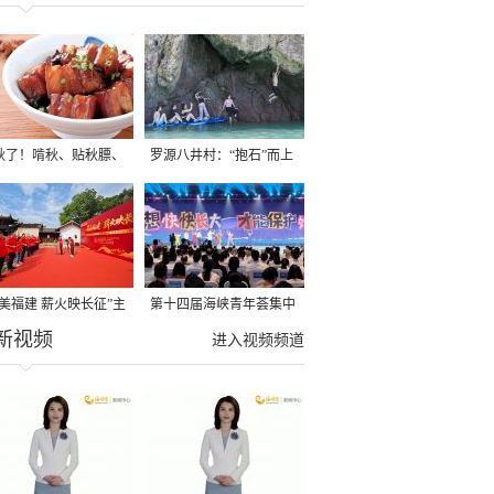
秋了！啃秋、贴秋膘、
罗源八井村：“抱石”而上
秋，福建人这样过才够
→
寻美福建 薪火映长征”主
第十四届海峡青年荟集中
新视频
活动在龙岩长汀启动
阶段活动在福州举行
进入视频频道