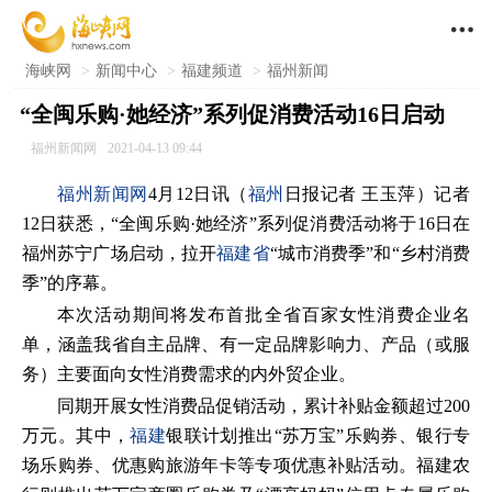

海峡网
>
新闻中心
>
福建频道
>
福州新闻
“全闽乐购·她经济”系列促消费活动16日启动
福州新闻网
2021-04-13 09:44
福州新闻网
4月12日讯（
福州
日报记者 王玉萍）记者
12日获悉，“全闽乐购·她经济”系列促消费活动将于16日在
福州苏宁广场启动，拉开
福建省
“城市消费季”和“乡村消费
季”的序幕。
本次活动期间将发布首批全省百家女性消费企业名
单，涵盖我省自主品牌、有一定品牌影响力、产品（或服
务）主要面向女性消费需求的内外贸企业。
同期开展女性消费品促销活动，累计补贴金额超过200
万元。其中，
福建
银联计划推出“苏万宝”乐购券、银行专
场乐购券、优惠购旅游年卡等专项优惠补贴活动。福建农