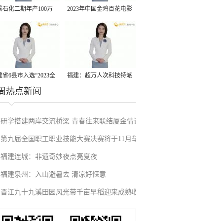
景石化二期年产100万
2023年中国金鸡百花电影
丙烷脱氢项目建成中交
节有福电影巡展31日启动
省6县市入选“2023全
福建：超万人次科技特派
周热点新闻
县域发展潜力百强县”
员一线开展服务
研学搭建两岸交流桥梁 青春往来联结厦金情谊
第九届全国职工职业技能大赛决赛将于11月举
福建连城：非遗奇妙夜点亮夏夜
行
福建泉州：入山避暑去 清凉好惬意
晋江九十九溪田园风光带千亩早稻迎来成熟收
割季