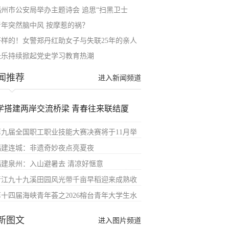
福州市公安局举办主题诗会 追思“扫黑卫士
青年突然脑中风 按摩惹的祸？
好样的！女警郑丹红助女子与失联25年的亲人
长乐持续掀起党史学习教育热潮
闻推荐
进入新闻频道
学搭建两岸交流桥梁 青春往来联结厦
第九届全国职工职业技能大赛决赛将于11月举
福建连城：非遗奇妙夜点亮夏夜
福建泉州：入山避暑去 清凉好惬意
晋江九十九溪田园风光带千亩早稻迎来成熟收
第十四届海峡青年荟之2026榕台青年大学生水
新图文
进入图片频道