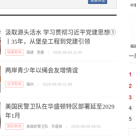
中
吨
汲取源头活水 学习贯彻习近平党建思想①
丨35年，从堡垒工程到党建引领
福建
福建新闻
福建
党建
|
2026-08-05 11:45
一
国
两岸青少年以绳会友增情谊
台湾新闻
福州
|
2026-08-05 11:48
美国民警卫队在华盛顿特区部署延至2029
年1月
国际新闻
美国民警卫队
华盛顿
|
2026-08-05 09:53