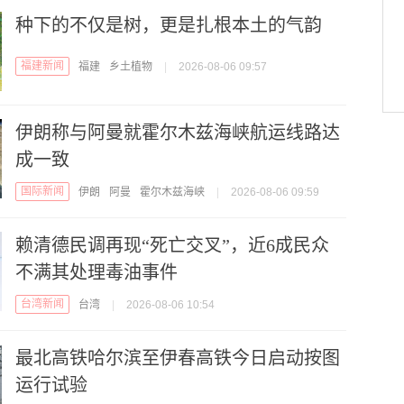
种下的不仅是树，更是扎根本土的气韵
福建新闻
福建
乡土植物
|
2026-08-06 09:57
伊朗称与阿曼就霍尔木兹海峡航运线路达
成一致
国际新闻
伊朗
阿曼
霍尔木兹海峡
|
2026-08-06 09:59
赖清德民调再现“死亡交叉”，近6成民众
不满其处理毒油事件
台湾新闻
台湾
|
2026-08-06 10:54
最北高铁哈尔滨至伊春高铁今日启动按图
运行试验