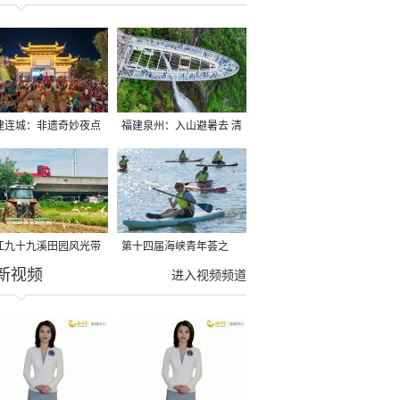
建连城：非遗奇妙夜点
福建泉州：入山避暑去 清
夏夜
凉好惬意
江九十九溪田园风光带
第十四届海峡青年荟之
新视频
亩早稻迎来成熟收割季
2026榕台青年大学生水上
进入视频频道
运动交流营