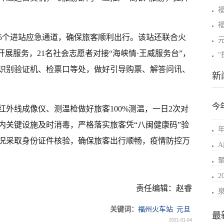
5个进站应急通道，确保旅客顺利出行。该站还联合火
开展服务，21名社会志愿者对接“海峡情·王威服务台”，
识别验证机、检票口等处，做好引导购票、解答问讯、
新
今
外线成像仪、测温枪做好旅客100%测温，一日2次对
内关键设施及时消毒，严格落实旅客凭“八闽健康码”验
年
况采取身份证件核验，确保旅客出行顺畅，疫情防控万
责任编辑：赵睿
关键词：
福州火车站
元旦
最
2021-01-04