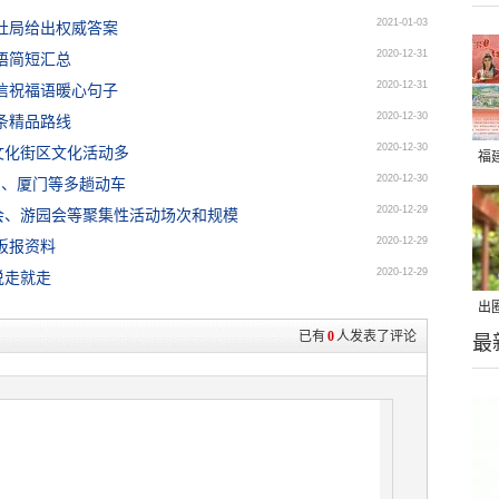
2021-01-03
社局给出权威答案
2020-12-31
福语简短汇总
2020-12-31
微信祝福语暖心句子
2020-12-30
0条精品路线
2020-12-30
文化街区文化活动多
福
2020-12-30
州、厦门等多趟动车
2020-12-29
会、游园会等聚集性活动场次和规模
2020-12-29
黑板报资料
2020-12-29
说走就走
出
已有
0
人发表了评论
最
在