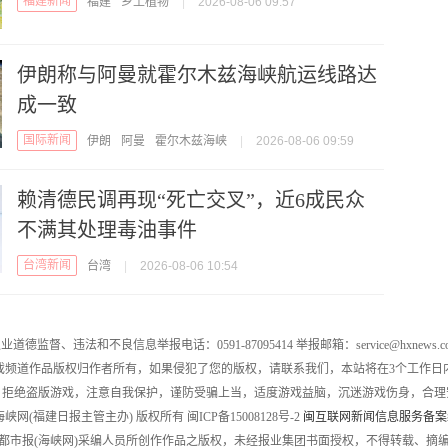
福建新闻
福建
乡土植物
|
2026-08-06 09:57
伊朗称与阿曼就霍尔木兹海峡航运线路达
成一致
国际新闻
伊朗
阿曼
霍尔木兹海峡
|
2026-08-06 09:59
赖清德民调再现“死亡交叉”，近6成民众
不满其处理毒油事件
台湾新闻
台湾
|
2026-08-06 10:54
业道德监督、违法和不良信息举报电话：0591-87095414 举报邮箱：service@hxnews.c
戏频道作品版权归作者所有，如果侵犯了您的版权，请联系我们，本站将在3个工作日
，拒绝盗版游戏，注意自我保护，谨防受骗上当，适度游戏益脑，沉迷游戏伤身，合理
016 海峡网(福建日报主管主办) 版权所有 闽ICP备15008128号-2
闽互联网新闻信息服务备案编号
都市报(海峡网)采编人员所创作作品之版权，未经报业集团书面授权，不得转载、摘