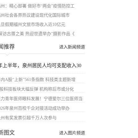
福州：精心部署 做好市“两会”疫情防控工
福州社会各界热议建设现代化国际城市
元旦假期福州文旅市场收入近10亿元
“探访古厝之美 热迎世遗举办”摄影作品《
闻推荐
进入新闻频道
年上半年，泉州居民人均可支配收入30
内A股“上新”561条指数 科技类主题新增
A股科技板块大幅反弹 机构称后市或分化
聚力青年医师眼科发展！宁德爱尔三位医师当
2026年泉州百校千企对接活动成功举办
泉州有奖发票引超千万人次参与
新图文
进入图片频道