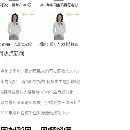
景石化二期年产100万
2023年中国金鸡百花电影
丙烷脱氢项目建成中交
节有福电影巡展31日启动
省6县市入选“2023全
福建：超万人次科技特派
周热点新闻
县域发展潜力百强县”
员一线开展服务
今年上半年，泉州居民人均可支配收入30798元
年内A股“上新”561条指数 科技类主题新增较多
A股科技板块大幅反弹 机构称后市或分化
聚力青年医师眼科发展！宁德爱尔三位医师当
2026年泉州百校千企对接活动成功举办
选市眼科青年学组成员