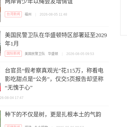
两岸青少年以绳会友增情谊
台湾新闻
福州
|
2026-08-05 11:48
美国民警卫队在华盛顿特区部署延至2029
年1月
国际新闻
美国民警卫队
华盛顿
|
2026-08-05 09:53
台官员“假考察真观光”花115万，称看电
影吃甜点是“公务”，仅交5页报告却坚称
“无愧于心”
26-08-04 17:47
种下的不仅是树，更是扎根本土的气韵