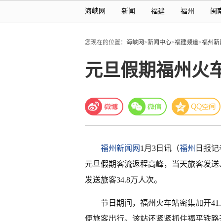
海峡网
新闻
福建
福州
闽
您现在的位置：
海峡网
>
新闻中心
>
福建频道
>
福州新
元旦假期福州火车
福州新闻网
1月3日讯（
福州
日报记
元旦假期客流返程高峰，当天旅客发送
发送旅客34.8万人次。
节日期间，福州火车站密集加开41
便旅客出行。该站还紧紧抓住福平铁路