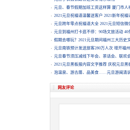
元旦、春节假期加班工资这样算 厦门市人
2021元旦祝福语温馨送客户 2021新年祝
元旦跨年零点祝福语大全 2021元旦短信
元旦到福州打卡逛不停：90场文旅活动 4
假期去哪玩？2021元旦期间福州三大历史
元旦南铁预计发送旅客280万人次 增开福
元旦春节须压减线下年会、茶话会、联欢
2021元旦黑板报内容文字推荐 庆祝元旦
泡温泉、游古厝、品美食……元旦游闽清
网友评论