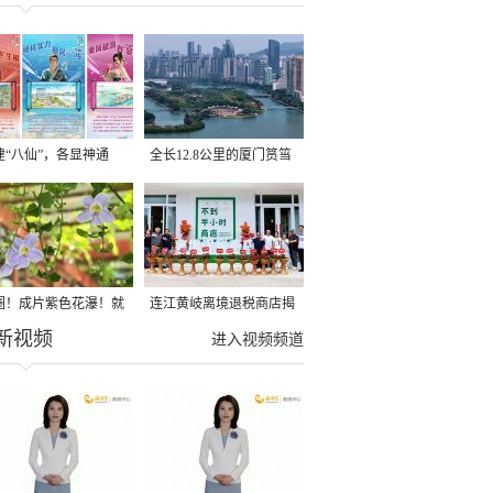
建“八仙”，各显神通
全长12.8公里的厦门筼筜
湖健身步道全线贯通
圈！成片紫色花瀑！就
连江黄岐离境退税商店揭
新视频
光明港公园
牌投用
进入视频频道