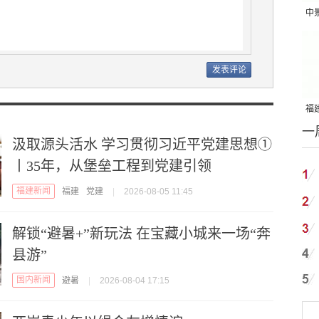
中
吨
福建
一
国
汲取源头活水 学习贯彻习近平党建思想①
丨35年，从堡垒工程到党建引领
福建新闻
福建
党建
|
2026-08-05 11:45
解锁“避暑+”新玩法 在宝藏小城来一场“奔
县游”
国内新闻
避暑
|
2026-08-04 17:15