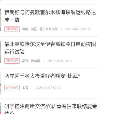
伊朗称与阿曼就霍尔木兹海峡航运线路达
成一致
国际新闻
伊朗
阿曼
霍尔木兹海峡
|
2026-08-06 09:59
最北高铁哈尔滨至伊春高铁今日启动按图
运行试验
国内新闻
高铁
哈尔滨
|
2026-08-06 16:36
两岸超千名太极爱好者翔安“比武”
台湾新闻
太极
|
2026-08-07 10:41
研学搭建两岸交流桥梁 青春往来联结厦金