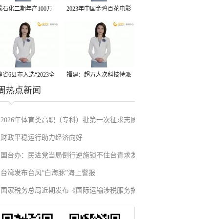
景石化二期年产100万
2023年中国金鸡百花电影
丙烷脱氢项目建成中交
节有福电影巡展31日启动
省6县市入选“2023全
福建：超万人次科技特派
周热点新闻
县域发展潜力百强县”
员一线开展服务
2026年体育类高职（专科）批第一次征求志愿
财政平稳运行助力经济向好
填报
国台办：民进党当局倒行逆施锁不住台青求发
台湾发布台风“白海豚”海上警报
展的心
国家税务总局近期发布《国际运输涉税服务指
引》