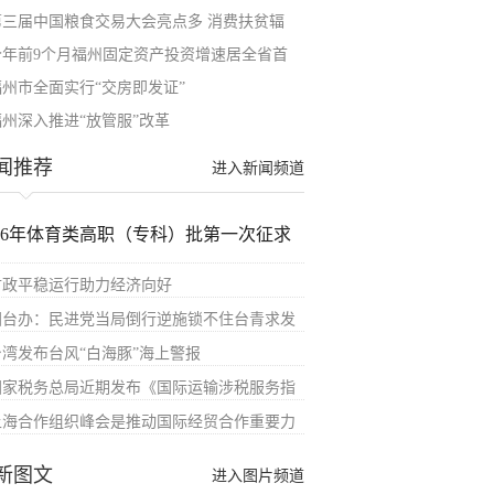
第三届中国粮食交易大会亮点多 消费扶贫辐
今年前9个月福州固定资产投资增速居全省首
福州市全面实行“交房即发证”
福州深入推进“放管服”改革
闻推荐
进入新闻频道
026年体育类高职（专科）批第一次征求
财政平稳运行助力经济向好
国台办：民进党当局倒行逆施锁不住台青求发
台湾发布台风“白海豚”海上警报
国家税务总局近期发布《国际运输涉税服务指
上海合作组织峰会是推动国际经贸合作重要力
新图文
进入图片频道