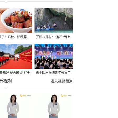
秋了！啃秋、贴秋膘、
罗源八井村：“抱石”而上
秋，福建人这样过才够
→
寻美福建 薪火映长征”主
第十四届海峡青年荟集中
新视频
活动在龙岩长汀启动
阶段活动在福州举行
进入视频频道