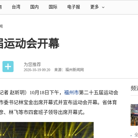
南
台湾
国内
国际
电子报
更多
闻
届运动会开幕
为您推荐
2020-10-19 09:20
来源：福州新闻网
频
记者 赵昕玥）10月18日下午，
福州市
第二十五届运动会
市委书记林宝金出席开幕式并宣布运动会开幕。省体育
彦、林飞等市四套班子领导出席开幕式。