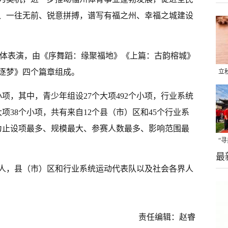
、一往无前、锐意拼搏，谱写有福之州、幸福之城建设
型文体表演，由《序舞蹈：缘聚福地》《上篇：古韵榕城》
逐梦》四个篇章组成。
立
晒
小项，其中，青少年组设27个大项492个小项，行业系统
味
大项38个小项，共有来自12个县（市）区和45个行业系
为止设项最多、规模最大、参赛人数最多、影响范围最
“
最
题
人，县（市）区和行业系统运动代表队以及社会各界人
责任编辑：赵睿