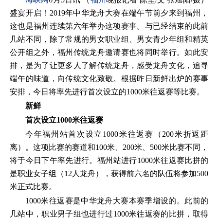
盛宴开启！2019年中华龙舟大赛在端午节前夕来到福州，
这也是福州连续第六年举办这项赛事。与已经结束的此前
几站不同，除了常规的男女职业组、男女青少年组和精英
公开组之外，福州传统龙舟邀请赛也将同时举行。如此安
排，是为了让更多人了解传统龙舟，感受龙舟文化，追寻
端午的味道，向传统文化致敬。根据昨日新鲜出炉的赛事
安排，今日将率先进行首次设立的1000米往返赛等比赛。
新鲜
首次设立1000米往返赛
今年福州站首次设立1000米往返赛（200米折返距
离）。这项比赛的赛道和100米、200米、500米比赛不同，
将于今日下午率先进行。福州站进行1000米往返赛比拼的
是职业女子组（12人龙舟），获得前六名的队伍将参加500
米正式比赛。
1000米往返赛是中华龙舟大赛本赛季增设的。此前的
几站中，职业男子组也进行过1000米往返赛的比拼，取得