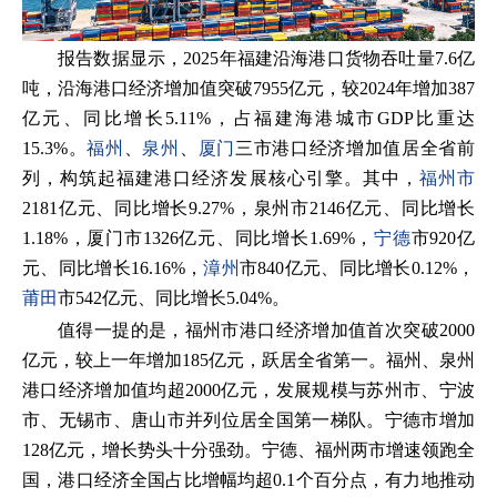
报告数据显示，2025年福建沿海港口货物吞吐量7.6亿
吨，沿海港口经济增加值突破7955亿元，较2024年增加387
亿元、同比增长5.11%，占福建海港城市GDP比重达
15.3%。
福州
、
泉州
、
厦门
三市港口经济增加值居全省前
列，构筑起福建港口经济发展核心引擎。其中，
福州市
2181亿元、同比增长9.27%，泉州市2146亿元、同比增长
1.18%，厦门市1326亿元、同比增长1.69%，
宁德
市920亿
元、同比增长16.16%，
漳州
市840亿元、同比增长0.12%，
莆田
市542亿元、同比增长5.04%。
值得一提的是，福州市港口经济增加值首次突破2000
亿元，较上一年增加185亿元，跃居全省第一。福州、泉州
港口经济增加值均超2000亿元，发展规模与苏州市、宁波
市、无锡市、唐山市并列位居全国第一梯队。宁德市增加
128亿元，增长势头十分强劲。宁德、福州两市增速领跑全
国，港口经济全国占比增幅均超0.1个百分点，有力地推动