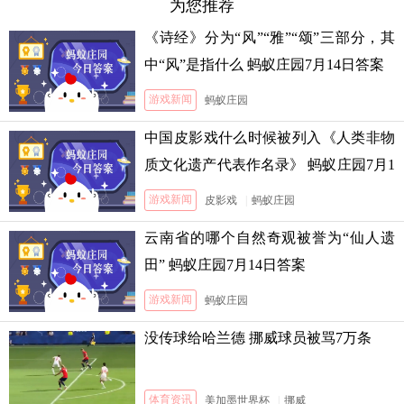
为您推荐
《诗经》分为“风”“雅”“颂”三部分，其
中“风”是指什么 蚂蚁庄园7月14日答案
游戏新闻
蚂蚁庄园
中国皮影戏什么时候被列入《人类非物
质文化遗产代表作名录》 蚂蚁庄园7月1
3日答案
游戏新闻
皮影戏
|
蚂蚁庄园
云南省的哪个自然奇观被誉为“仙人遗
田” 蚂蚁庄园7月14日答案
游戏新闻
蚂蚁庄园
没传球给哈兰德 挪威球员被骂7万条
体育资讯
美加墨世界杯
|
挪威