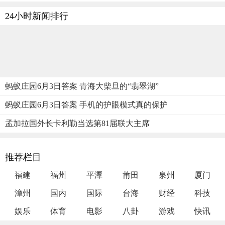
24小时新闻排行
蚂蚁庄园6月3日答案 青海大柴旦的“翡翠湖”
蚂蚁庄园6月3日答案 手机的护眼模式真的保护
孟加拉国外长卡利勒当选第81届联大主席
推荐栏目
福建
福州
平潭
莆田
泉州
厦门
漳州
国内
国际
台海
财经
科技
娱乐
体育
电影
八卦
游戏
快讯