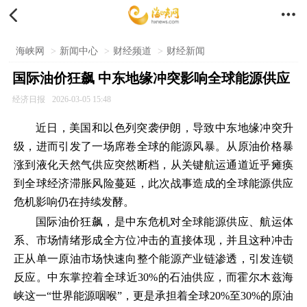


海峡网
>
新闻中心
>
财经频道
>
财经新闻
国际油价狂飙 中东地缘冲突影响全球能源供应
经济日报
2026-03-05 15:48
近日，美国和以色列突袭伊朗，导致中东地缘冲突升
级，进而引发了一场席卷全球的能源风暴。从原油价格暴
涨到液化天然气供应突然断档，从关键航运通道近乎瘫痪
到全球经济滞胀风险蔓延，此次战事造成的全球能源供应
危机影响仍在持续发酵。
国际油价狂飙，是中东危机对全球能源供应、航运体
系、市场情绪形成全方位冲击的直接体现，并且这种冲击
正从单一原油市场快速向整个能源产业链渗透，引发连锁
反应。中东掌控着全球近30%的石油供应，而霍尔木兹海
峡这一“世界能源咽喉”，更是承担着全球20%至30%的原油