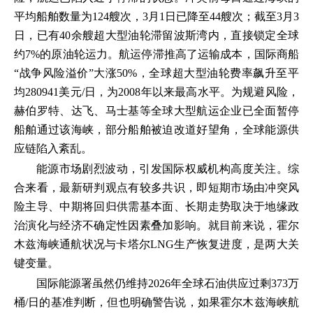
平均船舶数量为124艘次，3月1日已降至44艘次；截至3月3
日，已有40余艘超大型油轮滞留波斯湾内，直接锁定全球
约7%的原油轮运力。航运停滞推高了运输成本，国际商船
“战争风险溢价”大涨50%，全球超大型油轮费率飙升至平
均280941美元/日，为2008年以来最高水平。为规避风险，
赫伯罗特、达飞、马士基等全球大型航运企业已全面暂停
船舶通过该海峡，部分船舶被迫改道好望角，全球能源供
应链陷入紊乱。
能源市场剧烈波动，引发国际权威机构高度关注。综
合来看，最新研判观点有较多共识，即短期市场由冲突风
险主导、中期将回归供需基本面、长期走势取决于地缘政
治演化与经济不确定性因素叠加影响。就目前来说，霍尔
木兹海峡通航状况与卡塔尔LNG生产恢复进度，是两大关
键变量。
国际能源署虽然仍维持2026年全球石油供应过剩373万
桶/日的基准判断，但也明确警告说，如果霍尔木兹海峡航