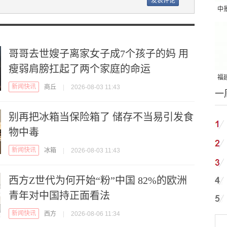
中
吨
哥哥去世嫂子离家女子成7个孩子的妈 用
瘦弱肩膀扛起了两个家庭的命运
福建
新闻快讯
商丘
|
2026-08-03 11:43
一
国
别再把冰箱当保险箱了 储存不当易引发食
物中毒
新闻快讯
冰箱
|
2026-08-03 11:43
西方Z世代为何开始“粉”中国 82%的欧洲
青年对中国持正面看法
新闻快讯
西方
|
2026-08-06 11:34