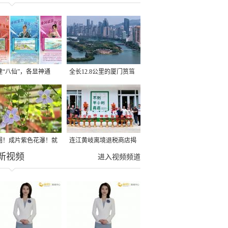
建“八仙”，各显神通
全长12.8公里的厦门筼筜
湖健身步道全线贯通
圈！成片紫色花瀑！就
连江黄岐离境退税商店揭
新视频
光明港公园
牌投用
进入视频频道