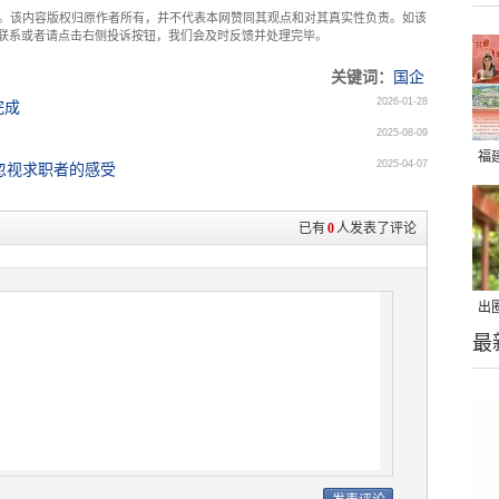
。该内容版权归原作者所有，并不代表本网赞同其观点和对其真实性负责。如该
com联系或者请点击右侧投诉按钮，我们会及时反馈并处理完毕。
关键词：
国企
2026-01-28
完成
2025-08-09
福
2025-04-07
忽视求职者的感受
已有
0
人发表了评论
出
最
在