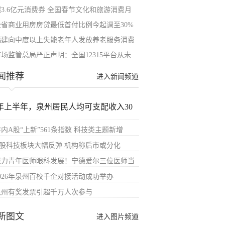
超3.6亿元消费券 全国春节文化和旅游消费月
全省商业用房房贷最低首付比例今起调至30%
福建向中度以上失能老年人发放养老服务消费
市场监管总局严正声明：全国12315平台从未
闻推荐
进入新闻频道
年上半年，泉州居民人均可支配收入30
内A股“上新”561条指数 科技类主题新增
A股科技板块大幅反弹 机构称后市或分化
聚力青年医师眼科发展！宁德爱尔三位医师当
2026年泉州百校千企对接活动成功举办
泉州有奖发票引超千万人次参与
新图文
进入图片频道