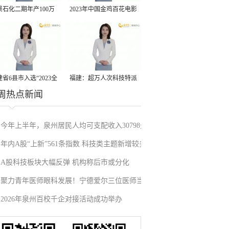
景石化二期年产100万
2023年中国金鸡百花电影
丙烷脱氢项目建成中交
节有福电影巡展31日启动
省6县市入选“2023全
福建：超万人次科技特派
周热点新闻
县域发展潜力百强县”
员一线开展服务
今年上半年，泉州居民人均可支配收入30798元
年内A股“上新”561条指数 科技类主题新增较多
A股科技板块大幅反弹 机构称后市或分化
聚力青年医师眼科发展！宁德爱尔三位医师当
2026年泉州百校千企对接活动成功举办
选市眼科青年学组成员