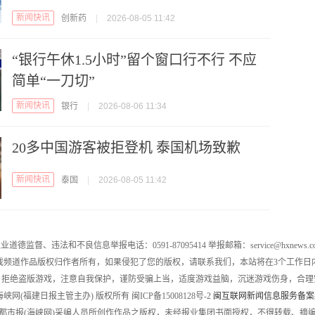
新闻快讯
创新药
|
2026-08-05 11:42
“银行午休1.5小时”留个窗口行不行 不应
简单“一刀切”
新闻快讯
银行
|
2026-08-06 11:34
20多中国游客被拒登机 泰国机场致歉
新闻快讯
泰国
|
2026-08-05 11:42
业道德监督、违法和不良信息举报电话：0591-87095414 举报邮箱：service@hxnews.c
戏频道作品版权归作者所有，如果侵犯了您的版权，请联系我们，本站将在3个工作日
，拒绝盗版游戏，注意自我保护，谨防受骗上当，适度游戏益脑，沉迷游戏伤身，合理
016 海峡网(福建日报主管主办) 版权所有 闽ICP备15008128号-2
闽互联网新闻信息服务备案编号
都市报(海峡网)采编人员所创作作品之版权，未经报业集团书面授权，不得转载、摘