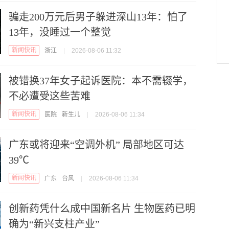
骗走200万元后男子躲进深山13年：怕了
13年，没睡过一个整觉
新闻快讯
浙江
|
2026-08-06 11:32
被错换37年女子起诉医院：本不需辍学，
不必遭受这些苦难
新闻快讯
医院
新生儿
|
2026-08-06 11:34
广东或将迎来“空调外机” 局部地区可达
39℃
新闻快讯
广东
台风
|
2026-08-06 11:34
创新药凭什么成中国新名片 生物医药已明
确为“新兴支柱产业”