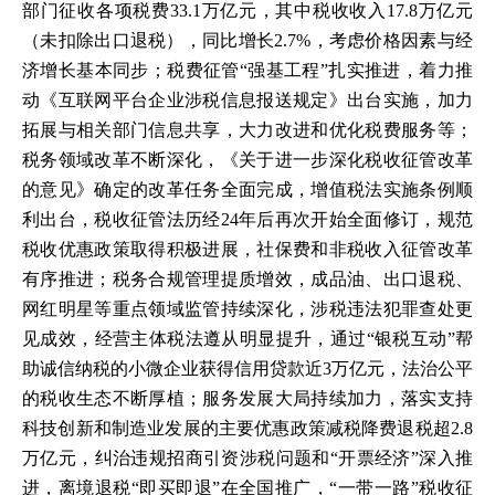
部门征收各项税费33.1万亿元，其中税收收入17.8万亿元
（未扣除出口退税），同比增长2.7%，考虑价格因素与经
济增长基本同步；税费征管“强基工程”扎实推进，着力推
动《互联网平台企业涉税信息报送规定》出台实施，加力
拓展与相关部门信息共享，大力改进和优化税费服务等；
税务领域改革不断深化，《关于进一步深化税收征管改革
的意见》确定的改革任务全面完成，增值税法实施条例顺
利出台，税收征管法历经24年后再次开始全面修订，规范
税收优惠政策取得积极进展，社保费和非税收入征管改革
有序推进；税务合规管理提质增效，成品油、出口退税、
网红明星等重点领域监管持续深化，涉税违法犯罪查处更
见成效，经营主体税法遵从明显提升，通过“银税互动”帮
助诚信纳税的小微企业获得信用贷款近3万亿元，法治公平
的税收生态不断厚植；服务发展大局持续加力，落实支持
科技创新和制造业发展的主要优惠政策减税降费退税超2.8
万亿元，纠治违规招商引资涉税问题和“开票经济”深入推
进，离境退税“即买即退”在全国推广，“一带一路”税收征