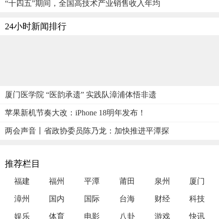
“十四五”期间，全国高技术产业销售收入年均
24小时新闻排行
厦门医学院 “医韵承遗” 实践队漳浦体悟非遗
苹果新机节奏大改：iPhone 18明年发布！
两会声音丨省政协委员陈乃龙：加快推进平潭探
推荐栏目
福建
福州
平潭
莆田
泉州
厦门
漳州
国内
国际
台海
财经
科技
娱乐
体育
电影
八卦
游戏
快讯