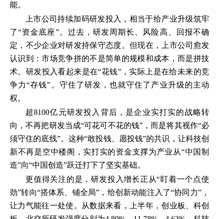
能。
上市公司持续加码研发投入，相当于给产业升级筑牢
了“资金底座”。过去，研发周期长、风险高、回报不确
定，不少企业对研发持保守态度。但现在，上市公司愈发
认识到：市场竞争拼的不是简单的规模和成本，而是拼技
术。研发投入看起来是在“花钱”，实际上是在给未来的竞
争力“存钱”。守住了研发，也就守住了产业升级的主动
权。
超8100亿元研发投入背后，是企业实打实的战略转
向，不再把研发当成“可花可不花的钱”，而是将其视作“必
须守住的底线”。这种“敢投钱、愿投钱”的共识，让科技创
新不再是空中楼阁，实打实的资金支撑为产业从“中国制
造”向“中国创造”跃迁打下了坚实基础。
更值得关注的是，研发投入增长正从“盯着一个点使
劲”转向“搭体系、铺全局”，给创新动能注入了“协同力”，
让力气能往一处使。从数据来看，上半年，创业板、科创
板、北交所研发强度分别为4.89%、11.78%、4.63%，科技