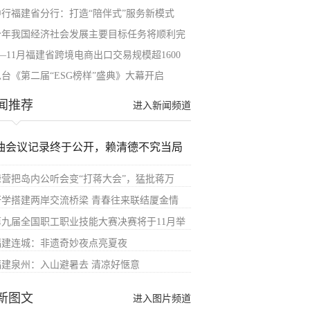
中行福建省分行：打造“陪伴式”服务新模式
今年我国经济社会发展主要目标任务将顺利完
—11月福建省跨境电商出口交易规模超1600
总台《第二届“ESG榜样”盛典》大幕开启
闻推荐
进入新闻频道
油会议记录终于公开，赖清德不究当局
绿营把岛内公听会变“打蒋大会”，猛批蒋万
研学搭建两岸交流桥梁 青春往来联结厦金情
第九届全国职工职业技能大赛决赛将于11月举
福建连城：非遗奇妙夜点亮夏夜
福建泉州：入山避暑去 清凉好惬意
新图文
进入图片频道