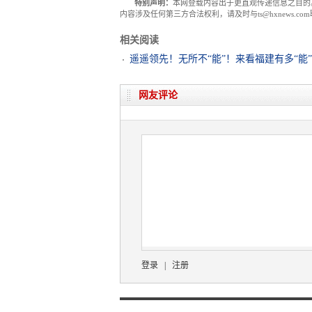
特别声明：
本网登载内容出于更直观传递信息之目的
内容涉及任何第三方合法权利，请及时与ts@hxnews.
相关阅读
遥遥领先！无所不“能”！来看福建有多“能”
网友评论
登录
|
注册