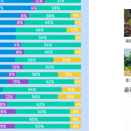
福
亮
晋
最
千