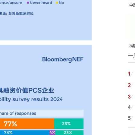
中
吨
福建
一
国