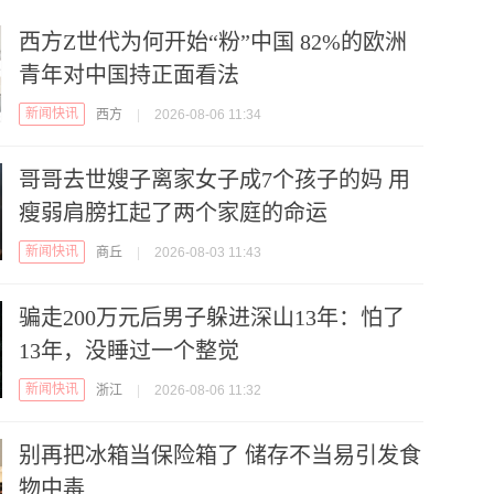
西方Z世代为何开始“粉”中国 82%的欧洲
青年对中国持正面看法
新闻快讯
西方
|
2026-08-06 11:34
哥哥去世嫂子离家女子成7个孩子的妈 用
瘦弱肩膀扛起了两个家庭的命运
新闻快讯
商丘
|
2026-08-03 11:43
骗走200万元后男子躲进深山13年：怕了
13年，没睡过一个整觉
新闻快讯
浙江
|
2026-08-06 11:32
别再把冰箱当保险箱了 储存不当易引发食
物中毒