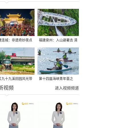
建连城：非遗奇妙夜点
福建泉州：入山避暑去 清
夏夜
凉好惬意
江九十九溪田园风光带
第十四届海峡青年荟之
新视频
亩早稻迎来成熟收割季
2026榕台青年大学生水上
进入视频频道
运动交流营