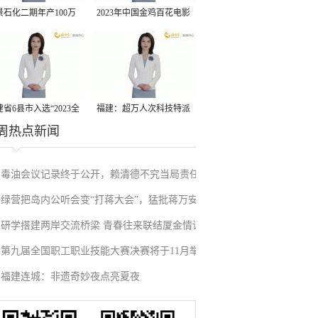
景石化二期年产100万
2023年中国金鸡百花电影
丙烷脱氢项目建成中交
节有福电影巡展31日启动
省6县市入选“2023全
福建：超万人次科技特派
周热点新闻
县域发展潜力百强县”
员一线开展服务
毒油会议记录终于公开，赖清德不究当局责任
绿营把岛内公听会变“打蒋大会”，猛批蒋万安
反甩锅卢秀燕，蓝营点名责任官员要求撤职下
研学搭建两岸交流桥梁 青春往来联结厦金情谊
废除监察机构主张，遭蓝营搬出蔡英文、赖清
台
第九届全国职工职业技能大赛决赛将于11月举
德过往言论打脸
福建连城：非遗奇妙夜点亮夏夜
行