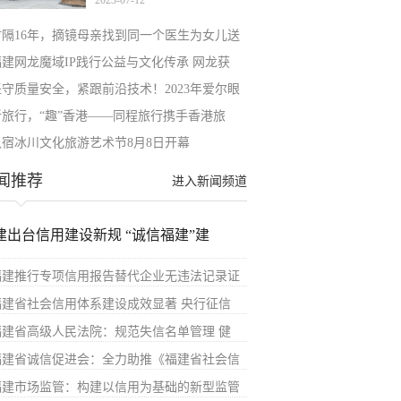
2023-07-12
星
时隔16年，摘镜母亲找到同一个医生为女儿送
福建网龙魔域IP践行公益与文化传承 网龙获
坚守质量安全，紧跟前沿技术！2023年爱尔眼
新旅行，“趣”香港——同程旅行携手香港旅
八宿冰川文化旅游艺术节8月8日开幕
闻推荐
进入新闻频道
建出台信用建设新规 “诚信福建”建
福建推行专项信用报告替代企业无违法记录证
福建省社会信用体系建设成效显著 央行征信
福建省高级人民法院：规范失信名单管理 健
福建省诚信促进会：全力助推《福建省社会信
福建市场监管：构建以信用为基础的新型监管