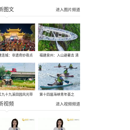
新图文
进入图片频道
建连城：非遗奇妙夜点
福建泉州：入山避暑去 清
夏夜
凉好惬意
江九十九溪田园风光带
第十四届海峡青年荟之
新视频
亩早稻迎来成熟收割季
2026榕台青年大学生水上
进入视频频道
运动交流营