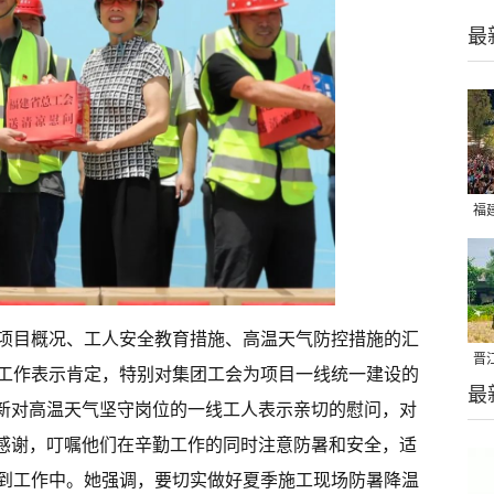
最
福
亮
项目概况、工人安全教育措施、高温天气防控措施的汇
晋
工作表示肯定，特别对集团工会为项目一线统一建设的
最
千
冰新对高温天气坚守岗位的一线工人表示亲切的慰问，对
的感谢，叮嘱他们在辛勤工作的同时注意防暑和安全，适
到工作中。她强调，要切实做好夏季施工现场防暑降温