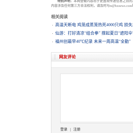
特别声明：
本网登载内容出于更直观传递信息之目的
内容涉及任何第三方合法权利，请及时与ts@hxnews.
相关阅读
高温天断电 鸡笼成蒸笼热死4000只鸡 损失
仙游：打好清凉“组合拳” 撑起夏日“遮阳伞
福州创最早40℃纪录 未来一周高温“全勤”
网友评论
登录
|
注册