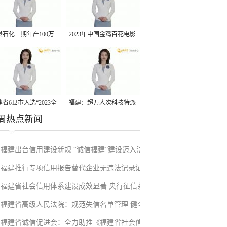
景石化二期年产100万
2023年中国金鸡百花电影
丙烷脱氢项目建成中交
节有福电影巡展31日启动
省6县市入选“2023全
福建：超万人次科技特派
周热点新闻
县域发展潜力百强县”
员一线开展服务
福建出台信用建设新规 “诚信福建”建设迈入法
福建推行专项信用报告替代企业无违法记录证
治化新阶段
福建省社会信用体系建设成效显著 央行征信系
明改革成效显著
福建省高级人民法院：规范失信名单管理 健全
统赋能实体经济
福建省诚信促进会：全力助推《福建省社会信