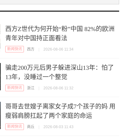
西方Z世代为何开始“粉”中国 82%的欧洲
青年对中国持正面看法
新闻快讯
西方
|
2026-08-06 11:34
骗走200万元后男子躲进深山13年：怕了
13年，没睡过一个整觉
新闻快讯
浙江
|
2026-08-06 11:32
哥哥去世嫂子离家女子成7个孩子的妈 用
瘦弱肩膀扛起了两个家庭的命运
新闻快讯
商丘
|
2026-08-03 11:43