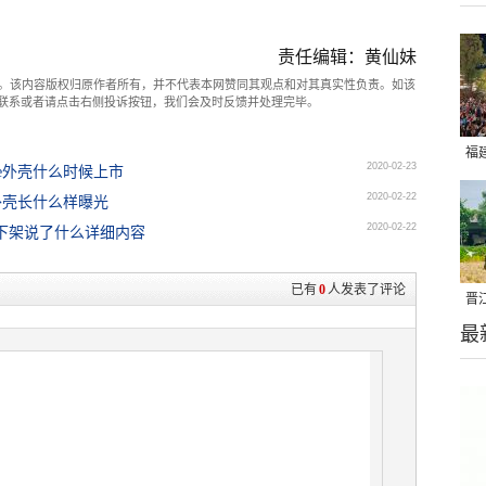
责任编辑：黄仙妹
。该内容版权归原作者所有，并不代表本网赞同其观点和对其真实性负责。如该
com联系或者请点击右侧投诉按钮，我们会及时反馈并处理完毕。
福
2020-02-23
one外壳什么时候上市
亮
2020-02-22
ne外壳长什么样曝光
2020-02-22
下架说了什么详细内容
已有
0
人发表了评论
晋
最
千