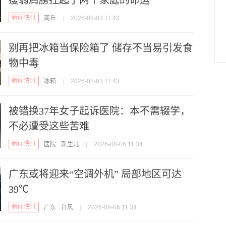
瘦弱肩膀扛起了两个家庭的命运
新闻快讯
商丘
|
2026-08-03 11:43
别再把冰箱当保险箱了 储存不当易引发食
物中毒
新闻快讯
冰箱
|
2026-08-03 11:43
被错换37年女子起诉医院：本不需辍学，
不必遭受这些苦难
新闻快讯
医院
新生儿
|
2026-08-06 11:34
广东或将迎来“空调外机” 局部地区可达
39℃
新闻快讯
广东
台风
|
2026-08-06 11:34