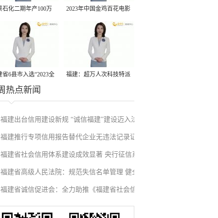
景石化二期年产100万
2023年中国金鸡百花电影
丙烷脱氢项目建成中交
节有福电影巡展31日启动
省6县市入选“2023全
福建：超万人次科技特派
周热点新闻
县域发展潜力百强县”
员一线开展服务
福建出台信用建设新规 “诚信福建”建设迈入法
福建推行专项信用报告替代企业无违法记录证
治化新阶段
福建省社会信用体系建设成效显著 央行征信系
明改革成效显著
福建省高级人民法院：规范失信名单管理 健全
统赋能实体经济
福建省诚信促进会：全力助推《福建省社会信
信用修复机制
用条例》落地见效