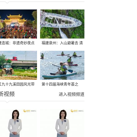
建连城：非遗奇妙夜点
福建泉州：入山避暑去 清
夏夜
凉好惬意
江九十九溪田园风光带
第十四届海峡青年荟之
新视频
亩早稻迎来成熟收割季
2026榕台青年大学生水上
进入视频频道
运动交流营