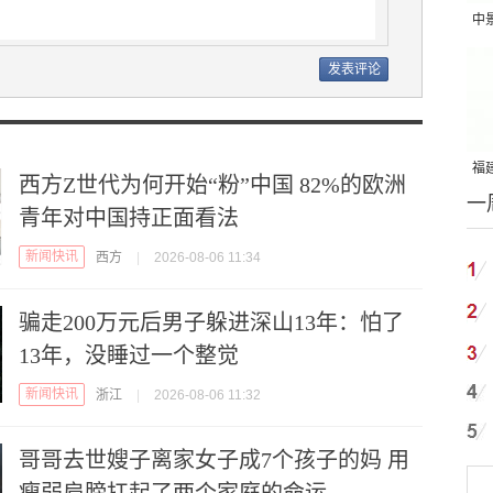
中
吨
福建
西方Z世代为何开始“粉”中国 82%的欧洲
一
国
青年对中国持正面看法
新闻快讯
西方
|
2026-08-06 11:34
骗走200万元后男子躲进深山13年：怕了
13年，没睡过一个整觉
新闻快讯
浙江
|
2026-08-06 11:32
哥哥去世嫂子离家女子成7个孩子的妈 用