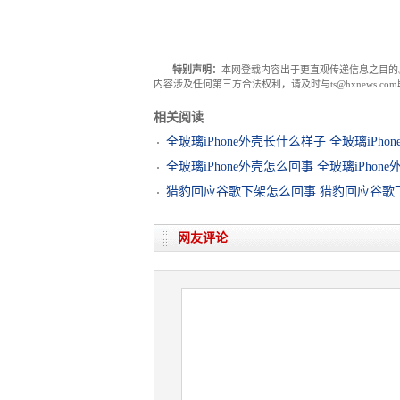
特别声明：
本网登载内容出于更直观传递信息之目的
内容涉及任何第三方合法权利，请及时与ts@hxnews.
相关阅读
全玻璃iPhone外壳长什么样子 全玻璃iPh
全玻璃iPhone外壳怎么回事 全玻璃iPho
猎豹回应谷歌下架怎么回事 猎豹回应谷歌
网友评论