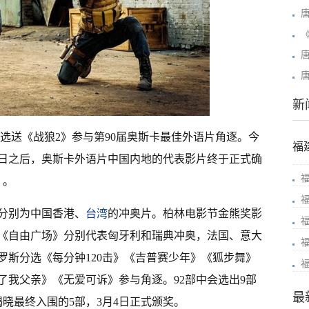
新
选送《战狼2》参与第90届奥斯卡最佳外语片角逐。今
福
多日之后，奥斯卡外语片中国内地的代表影片终于正式确
》。
分别为中国香港、
台湾
的冲奥片。柏林电影节金熊奖影
《自由广场》分别代表匈牙利和瑞典冲奥，法国、意大
罗斯分选《每分钟120击》《吉普赛少年》《狐步舞》
了我父亲》《无爱可诉》参与角逐。92部中会选出9部
最
，揭晓最终入围的5部，3月4日正式颁奖。