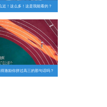
么近！这么多！这是我能看的？
近！这么多！这是我能看的？
日，陆军第74集团军某旅挺进西北戈
靶场，开展跨昼夜实弹射击综合演
。
详情
记得激励你拼过高三的那句话吗？
得激励你拼过高三的那句话吗？
26高考倒计时，传递这组壁纸，一起
290万高考生加油！