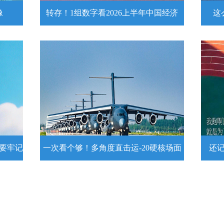
像
转存！1组数字看2026上半年中国经济
这
头像
转存！1组数字看2026上半年中国经
这么
济
近
壁
7月15日，2026年上半年国民经济运行情
练
况发布。一组数字带你了解！
详情
示要牢记
一次看个够！多角度直击运-20硬核场面
还
提示要
一次看个够！多角度直击运-20硬核
还记
场面
20
为1
要牢
运－20即将迎来列装空军十周年，一组