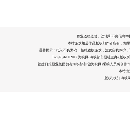
转给师生家长！10项暑期安全提示要牢
运－20即
记！
高清大图带
场面！
详情
职业道德监督、违法和不良信息举报电话：05
本站游戏频道作品版权归作者所有，如果
温馨提示：抵制不良游戏，拒绝盗版游戏，注意自我保护，
CopyRight ©2017 海峡网(海峡都市报社主办) 版权所有
福建日报报业集团拥有海峡都市报(海峡网)采编人员所创作
本站由
版权说明
|
海峡