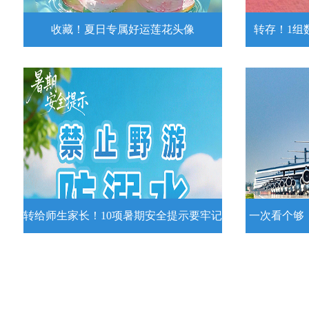
收藏！夏日专属好运莲花头像
转存！1组
收藏！夏日专属好运莲花头像
转存！1组
夏日专属好运莲花头像！
7月15日，
况发布。一
详情
转给师生家长！10项暑期安全提示要牢记
一次看个够
转给师生家长！10项暑期安全提示要
一次看个够
牢记