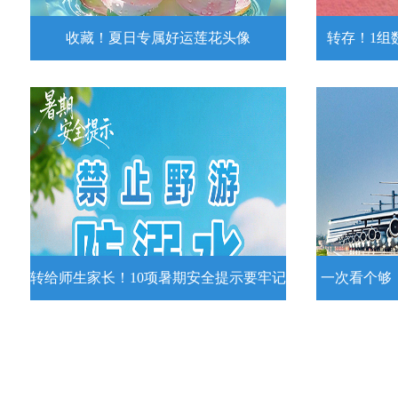
收藏！夏日专属好运莲花头像
转存！1组
收藏！夏日专属好运莲花头像
转存！1组
夏日专属好运莲花头像！
7月15日，
况发布。一
详情
转给师生家长！10项暑期安全提示要牢记
一次看个够
转给师生家长！10项暑期安全提示要
一次看个够
牢记