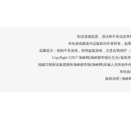
转给师生家长！10项暑期安全提示要牢
运－20即
记！
高清大图带
场面！
详情
职业道德监督、违法和不良信息举报电话：05
本站游戏频道作品版权归作者所有，如果
温馨提示：抵制不良游戏，拒绝盗版游戏，注意自我保护，
CopyRight ©2017 海峡网(海峡都市报社主办) 版权所有
福建日报报业集团拥有海峡都市报(海峡网)采编人员所创作
本站由
版权说明
|
海峡