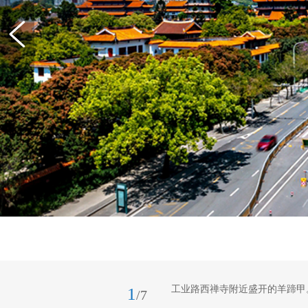
工业路西禅寺附近盛开的羊蹄甲。
1
/7