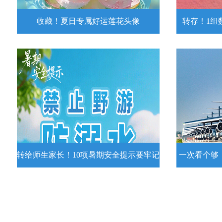
收藏！夏日专属好运莲花头像
转存！1组
收藏！夏日专属好运莲花头像
转存！1组
夏日专属好运莲花头像！
7月15日，
况发布。一
详情
转给师生家长！10项暑期安全提示要牢记
一次看个够
转给师生家长！10项暑期安全提示要
一次看个够
牢记