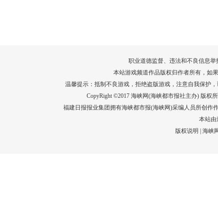
转给师生家长！10项暑期安全提示要牢
运－20即
记！
高清大图带
场面！
详情
职业道德监督、违法和不良信息举报电话：05
本站游戏频道作品版权归作者所有，如果
温馨提示：抵制不良游戏，拒绝盗版游戏，注意自我保护，
CopyRight ©2017 海峡网(海峡都市报社主办) 版权所有
福建日报报业集团拥有海峡都市报(海峡网)采编人员所创作
本站由
版权说明
|
海峡