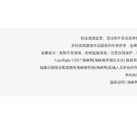
转给师生家长！10项暑期安全提示要牢
运－20即
记！
高清大图带
场面！
详情
职业道德监督、违法和不良信息举报电话：05
本站游戏频道作品版权归作者所有，如果
温馨提示：抵制不良游戏，拒绝盗版游戏，注意自我保护，
CopyRight ©2017 海峡网(海峡都市报社主办) 版权所有
福建日报报业集团拥有海峡都市报(海峡网)采编人员所创作
本站由
版权说明
|
海峡