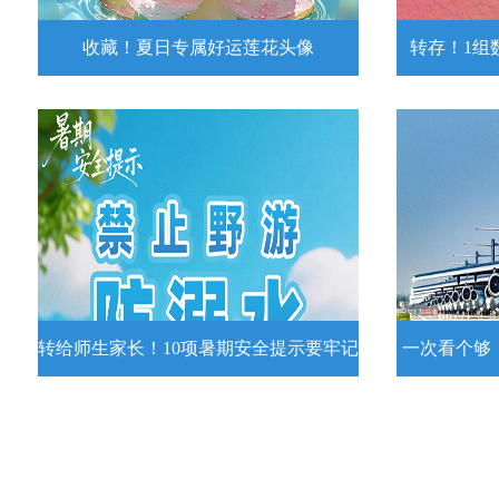
收藏！夏日专属好运莲花头像
转存！1组
收藏！夏日专属好运莲花头像
转存！1组
夏日专属好运莲花头像！
7月15日，
况发布。一
详情
转给师生家长！10项暑期安全提示要牢记
一次看个够
转给师生家长！10项暑期安全提示要
一次看个够
牢记