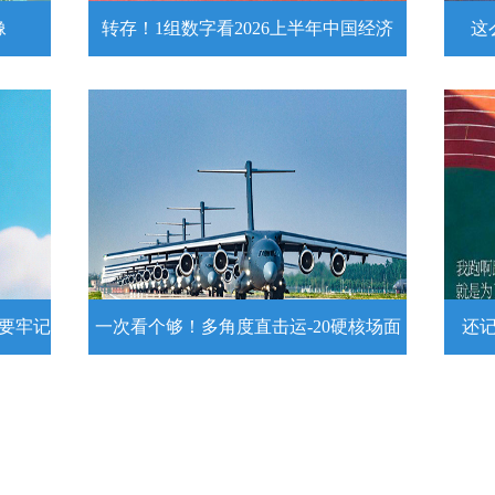
像
转存！1组数字看2026上半年中国经济
这
头像
转存！1组数字看2026上半年中国经
这么
济
近
壁
7月15日，2026年上半年国民经济运行情
练
况发布。一组数字带你了解！
详情
示要牢记
一次看个够！多角度直击运-20硬核场面
还
提示要
一次看个够！多角度直击运-20硬核
还记
场面
20
为1
要牢
运－20即将迎来列装空军十周年，一组