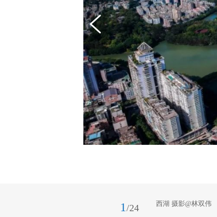
西湖 摄影@林双伟
1
/24