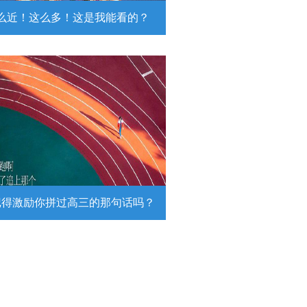
么近！这么多！这是我能看的？
近！这么多！这是我能看的？
日，陆军第74集团军某旅挺进西北戈
靶场，开展跨昼夜实弹射击综合演
。
详情
记得激励你拼过高三的那句话吗？
得激励你拼过高三的那句话吗？
26高考倒计时，传递这组壁纸，一起
290万高考生加油！