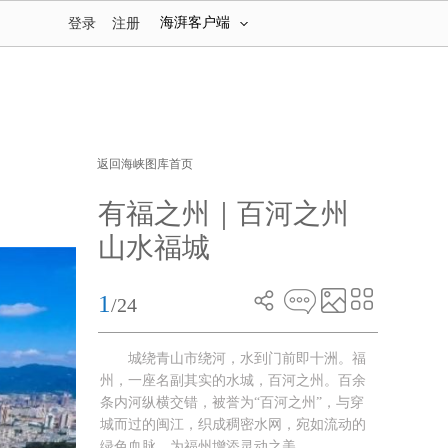
海湃客户端
登录
注册
返回海峡图库首页
有福之州｜百河之州
山水福城
1
/24
城绕青山市绕河，水到门前即十洲。福
州，一座名副其实的水城，百河之州。百余
条内河纵横交错，被誉为“百河之州”，与穿
城而过的闽江，织成稠密水网，宛如流动的
绿色血脉，为福州增添灵动之美。