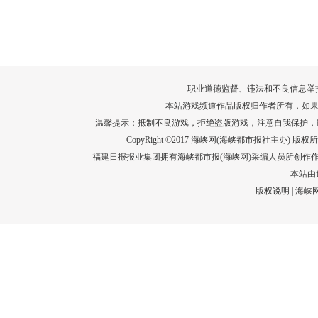
转给师生家长！10项暑期安全提示要牢
运－20即
记！
高清大图带
场面！
详情
职业道德监督、违法和不良信息举报电话：05
本站游戏频道作品版权归作者所有，如果
温馨提示：抵制不良游戏，拒绝盗版游戏，注意自我保护，
CopyRight ©2017 海峡网(海峡都市报社主办) 版权所有
福建日报报业集团拥有海峡都市报(海峡网)采编人员所创作
本站由
版权说明
|
海峡