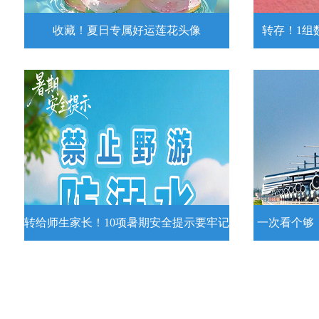
收藏！夏日专属好运莲花头像
转存！1组
收藏！夏日专属好运莲花头像
转存！1组
夏日专属好运莲花头像！
7月15日，
况发布。一
详情
转给师生家长！10项暑期安全提示要牢记
一次看个够
转给师生家长！10项暑期安全提示要
一次看个够
牢记