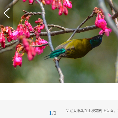
叉尾太阳鸟在山樱花树上采食。福
1
/2