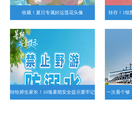
收藏！夏日专属好运莲花头像
转存！1组
收藏！夏日专属好运莲花头像
转存！1组
夏日专属好运莲花头像！
7月15日，
况发布。一
详情
转给师生家长！10项暑期安全提示要牢记
一次看个够
转给师生家长！10项暑期安全提示要
一次看个够
牢记