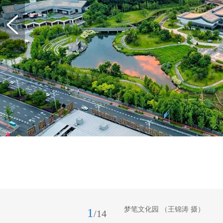
梦笔文化园 （王锦涛 摄）
1
/14