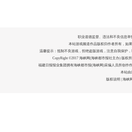
转给师生家长！10项暑期安全提示要牢
运－20即
记！
高清大图带
场面！
详情
职业道德监督、违法和不良信息举报电话：05
本站游戏频道作品版权归作者所有，如果
温馨提示：抵制不良游戏，拒绝盗版游戏，注意自我保护，
CopyRight ©2017 海峡网(海峡都市报社主办) 版权所有
福建日报报业集团拥有海峡都市报(海峡网)采编人员所创作
本站由
版权说明
|
海峡