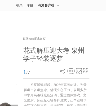
海湃客户端
登录
注册
返回海峡图库首页
花式解压迎大考 泉州
学子轻装逐梦
1
/7
初夏蝉鸣渐起，2026年高考临近。为缓
解考生备考焦虑、舒缓身心压力，泉州多所
中学开展趣味减压活动，通过团体游戏、文
艺展演、师生互动等多样形式，让毕业班学
子卸下心理重担、提振状态，轻装上阵冲刺