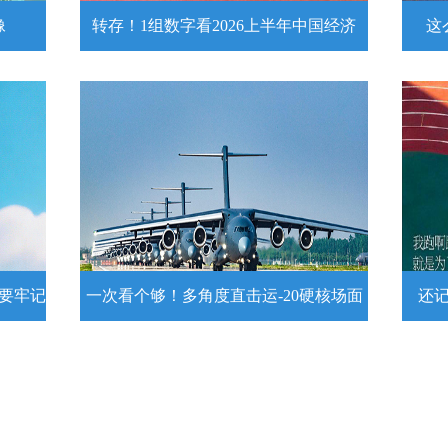
像
转存！1组数字看2026上半年中国经济
这
头像
转存！1组数字看2026上半年中国经
这么
济
近
壁
7月15日，2026年上半年国民经济运行情
练
况发布。一组数字带你了解！
详情
示要牢记
一次看个够！多角度直击运-20硬核场面
还
提示要
一次看个够！多角度直击运-20硬核
还记
场面
20
为1
要牢
运－20即将迎来列装空军十周年，一组