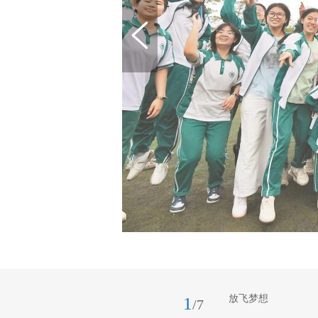
放飞梦想
1
/7