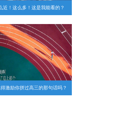
么近！这么多！这是我能看的？
近！这么多！这是我能看的？
日，陆军第74集团军某旅挺进西北戈
靶场，开展跨昼夜实弹射击综合演
。
详情
记得激励你拼过高三的那句话吗？
得激励你拼过高三的那句话吗？
26高考倒计时，传递这组壁纸，一起
290万高考生加油！