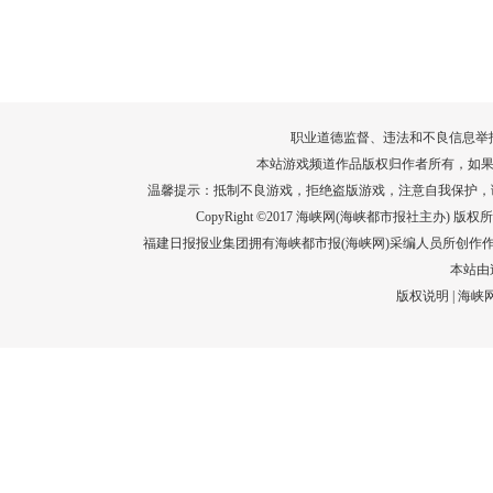
转给师生家长！10项暑期安全提示要牢
运－20即
记！
高清大图带
场面！
详情
职业道德监督、违法和不良信息举报电话：05
本站游戏频道作品版权归作者所有，如果
温馨提示：抵制不良游戏，拒绝盗版游戏，注意自我保护，
CopyRight ©2017 海峡网(海峡都市报社主办) 版权所有
福建日报报业集团拥有海峡都市报(海峡网)采编人员所创作
本站由
版权说明
|
海峡