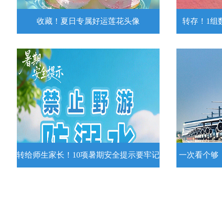
收藏！夏日专属好运莲花头像
转存！1组
收藏！夏日专属好运莲花头像
转存！1组
夏日专属好运莲花头像！
7月15日，
况发布。一
详情
转给师生家长！10项暑期安全提示要牢记
一次看个够
转给师生家长！10项暑期安全提示要
一次看个够
牢记