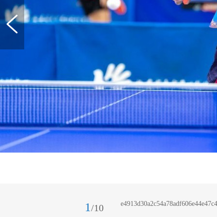
e4913d30a2c54a78adf606e44e47c4
1
/10