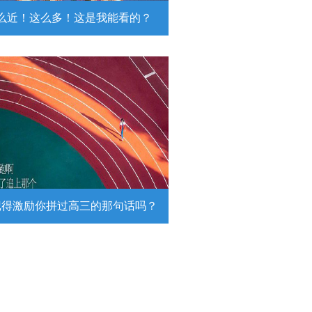
么近！这么多！这是我能看的？
近！这么多！这是我能看的？
日，陆军第74集团军某旅挺进西北戈
靶场，开展跨昼夜实弹射击综合演
。
详情
记得激励你拼过高三的那句话吗？
得激励你拼过高三的那句话吗？
26高考倒计时，传递这组壁纸，一起
290万高考生加油！