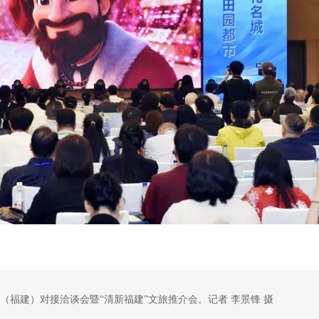
商（福建）对接洽谈会暨“清新福建”文旅推介会。记者 李景锋 摄