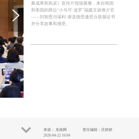
募成果和风采》宣传片现场展播，来自韩国
和美国的两位“小马可·波罗”福建文旅推介官
——刘智恩与瑞利·谢泼德受邀登台获颁证书
并分享故事和感受。
来源： 东南网
责任编辑：庄婷婷
2026-04-22 16:04