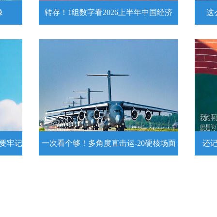
像
转存！1组数字看2026上半年中国经济
这
头像
转存！1组数字看2026上半年中国经
这么
济
近
壁
7月15日，2026年上半年国民经济运行情
练
况发布。一组数字带你了解！
详情
示要牢记
一次看个够！多角度直击运-20硬核场面
还
提示要
一次看个够！多角度直击运-20硬核
还记
场面
20
为1
要牢
运－20即将迎来列装空军十周年，一组