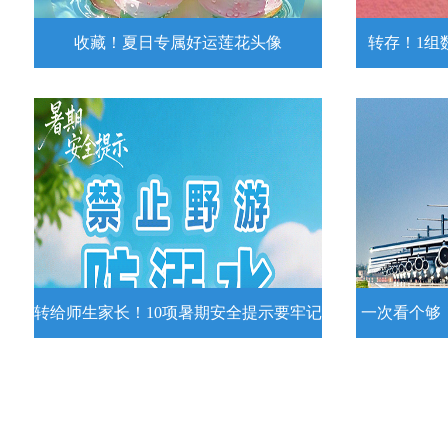
收藏！夏日专属好运莲花头像
转存！1组
收藏！夏日专属好运莲花头像
转存！1组
夏日专属好运莲花头像！
7月15日，
况发布。一
详情
转给师生家长！10项暑期安全提示要牢记
一次看个够
转给师生家长！10项暑期安全提示要
一次看个够
牢记