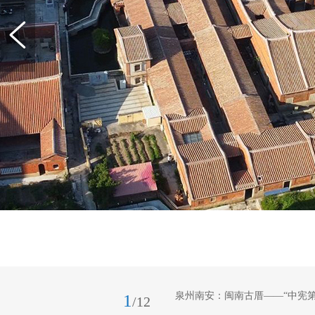
泉州南安：闽南古厝——“中宪第
1
/12