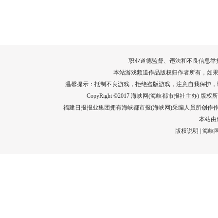
转给师生家长！10项暑期安全提示要牢
运－20即
记！
高清大图带
场面！
详情
职业道德监督、违法和不良信息举报电话：05
本站游戏频道作品版权归作者所有，如果
温馨提示：抵制不良游戏，拒绝盗版游戏，注意自我保护，
CopyRight ©2017 海峡网(海峡都市报社主办) 版权所有
福建日报报业集团拥有海峡都市报(海峡网)采编人员所创作
本站由
版权说明
|
海峡